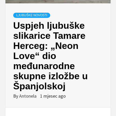
LJUBUŠKE NOVOSTI
Uspjeh ljubuške
slikarice Tamare
Herceg: „Neon
Love“ dio
međunarodne
skupne izložbe u
Španjolskoj
By
Antonela
1 mjesec ago