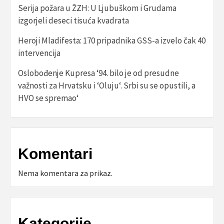
Serija požara u ŽZH: U Ljubuškom i Grudama
izgorjeli deseci tisuća kvadrata
Heroji Mladifesta: 170 pripadnika GSS-a izvelo čak 40
intervencija
Oslobođenje Kupresa ‘94. bilo je od presudne
važnosti za Hrvatsku i ‘Oluju‘. Srbi su se opustili, a
HVO se spremao‘
Komentari
Nema komentara za prikaz.
Kategorije