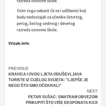
razreda osnovne škole.
Osim toga nabavit će se i udžbenici koji
budu nedostajali za učenike četvrtog,
petog, šestog sedmog i devetog
razreda osnovne škole.
Vrisak.info
Post
PREVIOUS
KRAVICA I OVOG LJETA ODUŠEVLJAVA
navigation
TURISTE IZ CIJELOG SVIJETA: “LJEPŠE JE
NEGO ŠTO SMO OČEKIVALI”
NEXT
PETAR SUŠAC: SMATRAM OBVEZOM
PRIKUPITI ŠTO VIŠE EKSPONATA KOJI