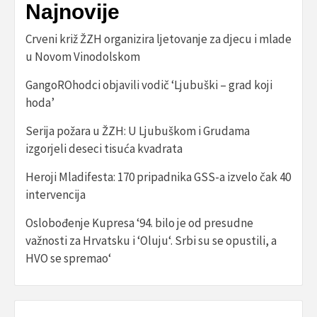
Najnovije
Crveni križ ŽZH organizira ljetovanje za djecu i mlade
u Novom Vinodolskom
GangoROhodci objavili vodič ‘Ljubuški – grad koji
hoda’
Serija požara u ŽZH: U Ljubuškom i Grudama
izgorjeli deseci tisuća kvadrata
Heroji Mladifesta: 170 pripadnika GSS-a izvelo čak 40
intervencija
Oslobođenje Kupresa ‘94. bilo je od presudne
važnosti za Hrvatsku i ‘Oluju‘. Srbi su se opustili, a
HVO se spremao‘