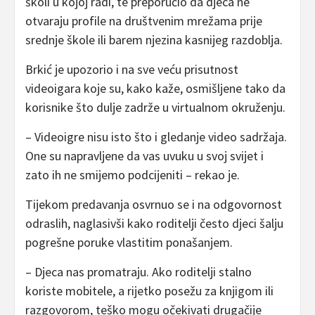
školi u kojoj radi, te preporučio da djeca ne
otvaraju profile na društvenim mrežama prije
srednje škole ili barem njezina kasnijeg razdoblja.
Brkić je upozorio i na sve veću prisutnost
videoigara koje su, kako kaže, osmišljene tako da
korisnike što dulje zadrže u virtualnom okruženju.
– Videoigre nisu isto što i gledanje video sadržaja.
One su napravljene da vas uvuku u svoj svijet i
zato ih ne smijemo podcijeniti – rekao je.
Tijekom predavanja osvrnuo se i na odgovornost
odraslih, naglasivši kako roditelji često djeci šalju
pogrešne poruke vlastitim ponašanjem.
– Djeca nas promatraju. Ako roditelji stalno
koriste mobitele, a rijetko posežu za knjigom ili
razgovorom, teško mogu očekivati drugačije