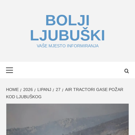
Skip
to
BOLJI
content
LJUBUŠKI
VAŠE MJESTO INFORMIRANJA
Primary
Menu
HOME
2026
LIPANJ
27
AIR TRACTORI GASE POŽAR
KOD LJUBUŠKOG