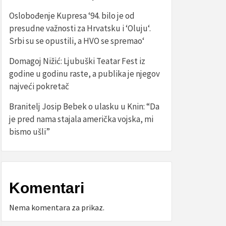
Oslobođenje Kupresa ‘94. bilo je od
presudne važnosti za Hrvatsku i ‘Oluju‘.
Srbi su se opustili, a HVO se spremao‘
Domagoj Nižić: Ljubuški Teatar Fest iz
godine u godinu raste, a publika je njegov
najveći pokretač
Branitelj Josip Bebek o ulasku u Knin: “Da
je pred nama stajala američka vojska, mi
bismo ušli”
Komentari
Nema komentara za prikaz.