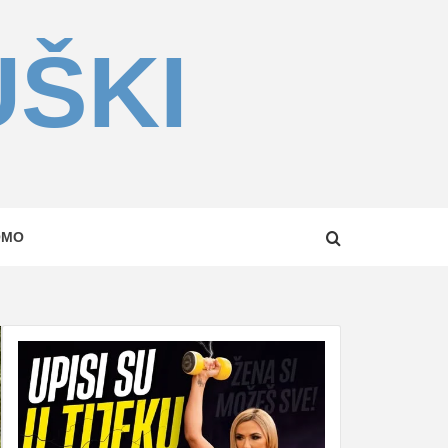
UŠKI
OMO