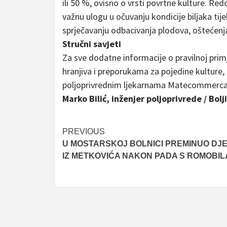
ili 50 %, ovisno o vrsti povrtne kulture. Red
važnu ulogu u očuvanju kondicije biljaka t
sprječavanju odbacivanja plodova, oštećenj
Stručni savjeti
Za sve dodatne informacije o pravilnoj prim
hranjiva i preporukama za pojedine kulture,
poljoprivrednim ljekarnama Matecommerca
Marko Bilić, inženjer poljoprivrede / Bolj
Post
PREVIOUS
U MOSTARSKOJ BOLNICI PREMINUO DJ
navigation
IZ METKOVIĆA NAKON PADA S ROMOBIL