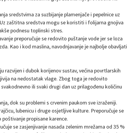
anja sredstvima za suzbijanje plamenjače i pepelnice uz
Uz zaštitna sredstva mogu se koristiti i folijarna gnojiva
akše podnesu toplinski stres.
anje preporučuje se redovito puštanje vode jer se loza
ozda. Kao i kod maslina, navodnjavanje je najbolje obavljati
ju razvijen i dubok korijenov sustav, većina povrtlarskih
tljivija na nedostatak vlage. Zbog toga je redovito
 svakodnevno ili svaki drugi dan uz prilagođenu količinu
ja, dok su problemi s crvenim paukom sve izraženiji.
jčicu, lubenicu i druge osjetljive kulture. Preporučuje se
o poštivanje propisane karence.
ručuje se zasjenjivanje nasada zelenim mrežama od 35 %