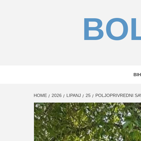
Skip
to
BOL
content
BIH
HOME
2026
LIPANJ
25
POLJOPRIVREDNI SAV