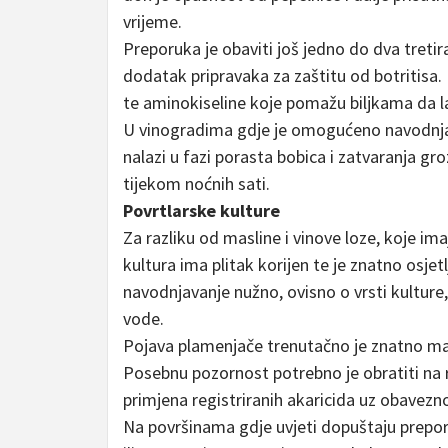
vrijeme.
Preporuka je obaviti još jedno do dva tretir
dodatak pripravaka za zaštitu od botritisa. 
te aminokiseline koje pomažu biljkama da l
U vinogradima gdje je omogućeno navodnjav
nalazi u fazi porasta bobica i zatvaranja gr
tijekom noćnih sati.
Povrtlarske kulture
Za razliku od masline i vinove loze, koje ima
kultura ima plitak korijen te je znatno osje
navodnjavanje nužno, ovisno o vrsti kulture,
vode.
Pojava plamenjače trenutačno je znatno man
Posebnu pozornost potrebno je obratiti na ra
primjena registriranih akaricida uz obavezn
Na površinama gdje uvjeti dopuštaju prepo