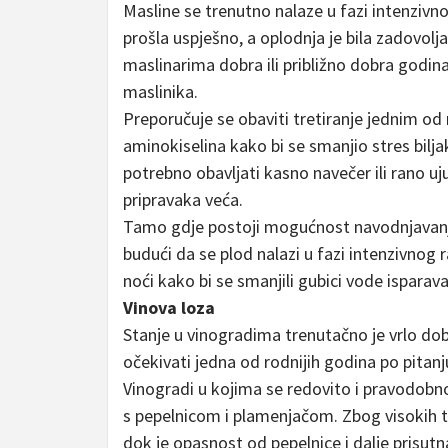
Masline se trenutno nalaze u fazi intenzivn
prošla uspješno, a oplodnja je bila zadovolj
maslinarima dobra ili približno dobra godin
maslinika.
Preporučuje se obaviti tretiranje jednim od r
aminokiselina kako bi se smanjio stres bil
potrebno obavljati kasno navečer ili rano uj
pripravaka veća.
Tamo gdje postoji mogućnost navodnjavanja,
budući da se plod nalazi u fazi intenzivnog 
noći kako bi se smanjili gubici vode isparav
Vinova loza
Stanje u vinogradima trenutačno je vrlo d
očekivati jedna od rodnijih godina po pitan
Vinogradi u kojima se redovito i pravodobn
s pepelnicom i plamenjačom. Zbog visokih t
dok je opasnost od pepelnice i dalje prisut