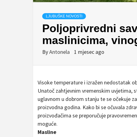
LJUBUŠKE NOVOSTI
Poljoprivredni sav
maslinicima, vino
By
Antonela
1 mjesec ago
Visoke temperature i izražen nedostatak obor
Unatoč zahtjevnim vremenskim uvjetima, sta
uglavnom u dobrom stanju te se očekuje zad
proizvodna godina. Kako bi se očuvala zdrav
proizvođačima se preporučuje pravovremena 
moguće.
Masline