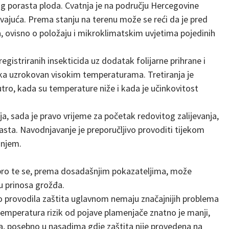
og porasta ploda. Cvatnja je na području Hercegovine
avajuća. Prema stanju na terenu može se reći da je pred
a, ovisno o položaju i mikroklimatskim uvjetima pojedinih
egistriranih insekticida uz dodatak folijarne prihrane i
jaka uzrokovan visokim temperaturama. Tretiranja je
utro, kada su temperature niže i kada je učinkovitost
 sada je pravo vrijeme za početak redovitog zalijevanja,
rasta. Navodnjavanje je preporučljivo provoditi tijekom
anjem.
obro te se, prema dosadašnjim pokazateljima, može
ju prinosa grožđa.
o provodila zaštita uglavnom nemaju značajnijih problema
emperatura rizik od pojave plamenjače znatno je manji,
na, posebno u nasadima gdje zaštita nije provedena na