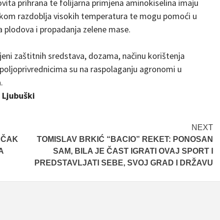
ovita prihrana te folijarna primjena aminokiselina imaju
ijekom razdoblja visokih temperatura te mogu pomoći u
a plodova i propadanja zelene mase.
jeni zaštitnih sredstava, dozama, načinu korištenja
 poljoprivrednicima su na raspolaganju agronomi u
.
i Ljubuški
NEXT
EČAK
TOMISLAV BRKIĆ “BACIO” REKET: PONOSAN
A
SAM, BILA JE ČAST IGRATI OVAJ SPORT I
PREDSTAVLJATI SEBE, SVOJ GRAD I DRŽAVU