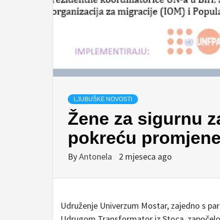
LJUBUŠKE NOVOSTI
Žene za sigurnu z
pokreću promjene
By
Antonela
2 mjeseca ago
Udruženje Univerzum Mostar, zajedno s par
Udrugom Transformator iz Stoca, započelo j