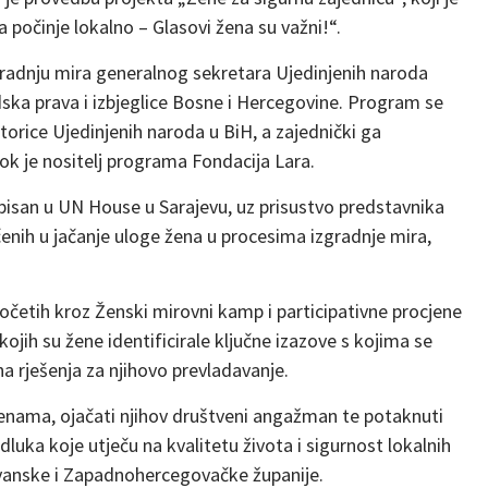
počinje lokalno – Glasovi žena su važni!“.
gradnju mira generalnog sekretara Ujedinjenih naroda
dska prava i izbjeglice Bosne i Hercegovine. Program se
rice Ujedinjenih naroda u BiH, a zajednički ga
 je nositelj programa Fondacija Lara.
tpisan u UN House u Sarajevu, uz prisustvo predstavnika
enih u jačanje uloge žena u procesima izgradnje mira,
očetih kroz Ženski mirovni kamp i participativne procjene
ojih su žene identificirale ključne izazove s kojima se
a rješenja za njihovo prevladavanje.
 ženama, ojačati njihov društveni angažman te potaknuti
dluka koje utječu na kvalitetu života i sigurnost lokalnih
vanske i Zapadnohercegovačke županije.