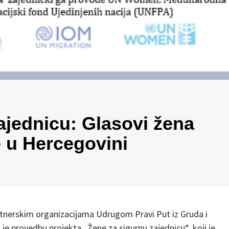
ajednicu: Glasovi žena
 u Hercegovini
tnerskim organizacijama Udrugom Pravi Put iz Gruda i
e provedbu projekta „Žene za sigurnu zajednicu“, koji je