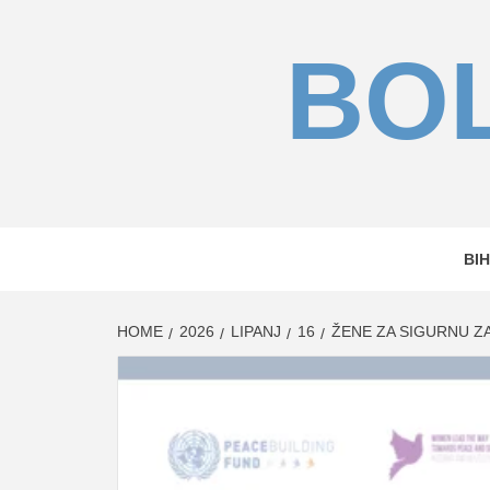
Skip
to
BOL
content
BIH
HOME
2026
LIPANJ
16
ŽENE ZA SIGURNU Z