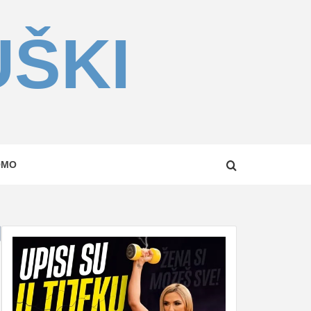
UŠKI
OMO