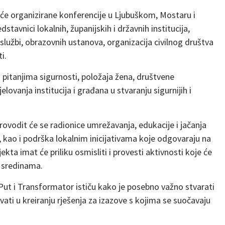
 će organizirane konferencije u Ljubuškom, Mostaru i
tavnici lokalnih, županijskih i državnih institucija,
 službi, obrazovnih ustanova, organizacija civilnog društva
i.
o pitanjima sigurnosti, položaja žena, društvene
ovanja institucija i građana u stvaranju sigurnijih i
rovodit će se radionice umrežavanja, edukacije i jačanja
na, kao i podrška lokalnim inicijativama koje odgovaraju na
kta imat će priliku osmisliti i provesti aktivnosti koje će
 sredinama.
Put i Transformator ističu kako je posebno važno stvarati
ti u kreiranju rješenja za izazove s kojima se suočavaju