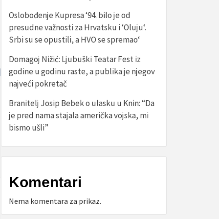
Oslobođenje Kupresa ‘94. bilo je od
presudne važnosti za Hrvatsku i ‘Oluju‘.
Srbi su se opustili, a HVO se spremao‘
Domagoj Nižić: Ljubuški Teatar Fest iz
godine u godinu raste, a publika je njegov
najveći pokretač
Branitelj Josip Bebek o ulasku u Knin: “Da
je pred nama stajala američka vojska, mi
bismo ušli”
Komentari
Nema komentara za prikaz.