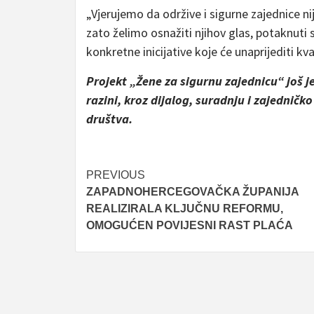
„Vjerujemo da održive i sigurne zajednice n
zato želimo osnažiti njihov glas, potaknuti 
konkretne inicijative koje će unaprijediti kv
Projekt „Žene za sigurnu zajednicu“ još 
razini, kroz dijalog, suradnju i zajedničko
društva.
Post
PREVIOUS
ZAPADNOHERCEGOVAČKA ŽUPANIJA
navigation
REALIZIRALA KLJUČNU REFORMU,
OMOGUĆEN POVIJESNI RAST PLAĆA