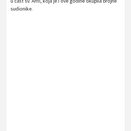
u čast sv. Anti, koja je i ove godine okupila brojne
sudionike.