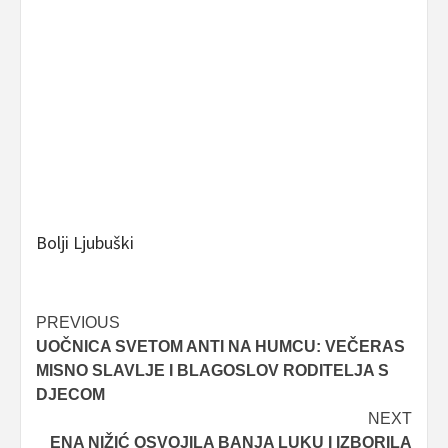
Bolji Ljubuški
Post
PREVIOUS
UOČNICA SVETOM ANTI NA HUMCU: VEČERAS
navigation
MISNO SLAVLJE I BLAGOSLOV RODITELJA S
DJECOM
NEXT
ENA NIŽIĆ OSVOJILA BANJA LUKU I IZBORILA