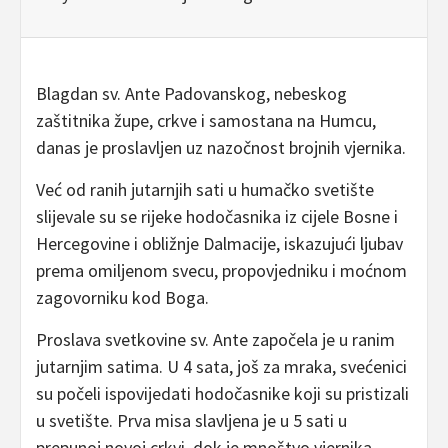
Blagdan sv. Ante Padovanskog, nebeskog
zaštitnika župe, crkve i samostana na Humcu,
danas je proslavljen uz nazočnost brojnih vjernika.
Već od ranih jutarnjih sati u humačko svetište
slijevale su se rijeke hodočasnika iz cijele Bosne i
Hercegovine i obližnje Dalmacije, iskazujući ljubav
prema omiljenom svecu, propovjedniku i moćnom
zagovorniku kod Boga.
Proslava svetkovine sv. Ante započela je u ranim
jutarnjim satima. U 4 sata, još za mraka, svećenici
su počeli ispovijedati hodočasnike koji su pristizali
u svetište. Prva misa slavljena je u 5 sati u
prepunoj novoj crkvi, dok je mnoštvo vjernika