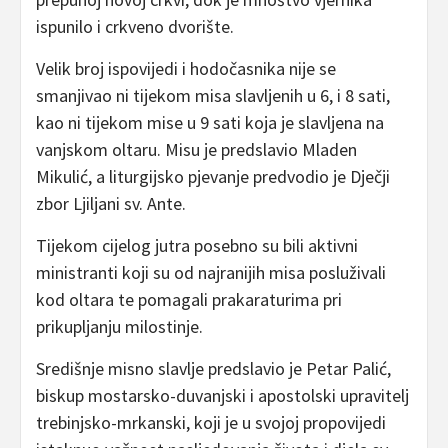
ispunilo i crkveno dvorište.
Velik broj ispovijedi i hodočasnika nije se
smanjivao ni tijekom misa slavljenih u 6, i 8 sati,
kao ni tijekom mise u 9 sati koja je slavljena na
vanjskom oltaru. Misu je predslavio
Mladen
Mikulić
, a liturgijsko pjevanje predvodio je Dječji
zbor Ljiljani sv. Ante.
Tijekom cijelog jutra posebno su bili aktivni
ministranti koji su od najranijih misa posluživali
kod oltara te pomagali prakaraturima pri
prikupljanju milostinje.
Središnje misno slavlje predslavio je
Petar Palić
,
biskup mostarsko-duvanjski i apostolski upravitelj
trebinjsko-mrkanski, koji je u svojoj propovijedi