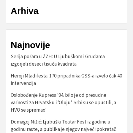
Arhiva
Najnovije
Serija požara u ŽZH: U Ljubuškom i Grudama
izgorjeli deseci tisuća kvadrata
Heroji Mladifesta: 170 pripadnika GSS-a izvelo čak 40
intervencija
Oslobođenje Kupresa ‘94. bilo je od presudne
važnosti za Hrvatsku i ‘Oluju‘. Srbi su se opustili, a
HVO se spremao‘
Domagoj Nižić: Ljubuški Teatar Fest iz godine u
godinu raste, a publika je njegov najveći pokretač