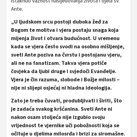
istaknuo važnost nasljedovanja života i djela sv.
Ante.
„U ljudskom srcu postoji duboka žeđ za
Bogom te molitva i vjera postaju snaga koja
mijenja život i otvara budućnost. U vremenu
kada se vjera često svodi na osobno mišljenje,
sveti Ante poziva na čvrstu i postojanu vjeru,
ali ne na fanatizam. Takva vjera potiče
čovjeka da ljubi druge i svjedoči Evanđelje.
Vjera je čin razuma, slobode i Božje milosti –
nije ni slijepi osjećaj ni hladna ideologija.
Zato je treba čuvati, produbljivati i širiti, što
je zadaća svakog kršćanina. Sveti Ante ni
nakon osam stoljeća nije izgubio svoju
vrijednost te vjernike uči pobožnosti koja se
očituje u djelima milosrđa i brizi za siromašne.