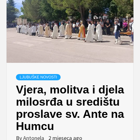
LJUBUŠKE NOVOSTI
Vjera, molitva i djela
milosrđa u središtu
proslave sv. Ante na
Humcu
By
Antonela
2 mjeseca ago