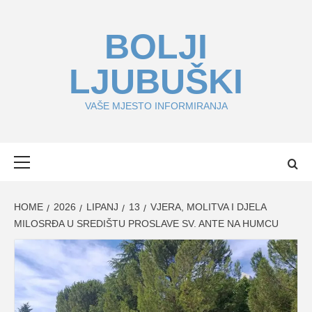
Skip
to
BOLJI
content
LJUBUŠKI
VAŠE MJESTO INFORMIRANJA
Primary
Menu
HOME
2026
LIPANJ
13
VJERA, MOLITVA I DJELA
MILOSRĐA U SREDIŠTU PROSLAVE SV. ANTE NA HUMCU