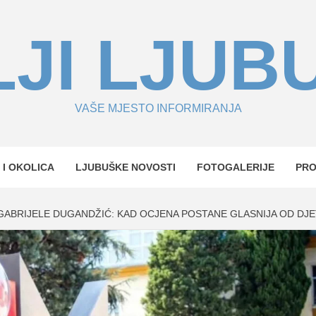
JI LJUB
VAŠE MJESTO INFORMIRANJA
 I OKOLICA
LJUBUŠKE NOVOSTI
FOTOGALERIJE
PR
E GABRIJELE DUGANDŽIĆ: KAD OCJENA POSTANE GLASNIJA OD DJ