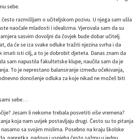
mu sebe.
e, često razmišljam o učiteljskom pozivu. U njega sam ušla
ste naočale mladosti i idealizma. Vjerovala sam da su
namjera sasvim dovoljni da čovjek bude dobar učitelj.
t, da će se iza svake odluke tražiti njezina svrha i da
k imati isti cilj, a to je dobrobit djeteta. Danas znam da
da sam napustila fakultetske klupe, naučila sam da je
nja. To je neprestano balansiranje između očekivanja,
kodnevno donošenje odluka za koje nikad ne možeš biti
u sami sebe…
čije? Jesam li nekome trebala posvetiti više vremena?
tanja koja nam uvijek postavljaju drugi. Često su to pitanja
 nasamo sa svojim mislima. Posebno na kraju školske
uda, napretka, padova i uspjeha često sažmu u jednu