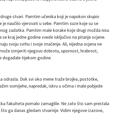
druge stvari. Pamtim učenika koji je napokon skupio
je je naučilo vjerovati u sebe. Pamtim suze koje su se
đenog zadatka. Pamtim male korake koje drugi možda nisu
a se kraj jedne godine svede isključivo na pitanje ocjene.
ju svoju svrhu i svoje značenje. Ali, nijedna ocjena ne
može izmjeriti njegovu dobrotu, upornost, hrabrost,
se događale tijekom godine.
 odrasla. Dok svi oko mene traže brojke, postotke,
tražim osmijehe, napredak, iskru u očima i male pobjede
tka fakulteta pomalo zamaglile. Ne zato što sam prestala
 što ga danas gledam stvarnije. Vidim njegove izazove,