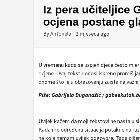
Iz pera učiteljice
ocjena postane gl
By
Antonela
2 mjeseca ago
U vremenu kada se uspjeh djece često mjeri b
ocjene. Ovaj tekst donosi iskreno promišlja
onome što je u obrazovanju zaista najvažnij
Piše: Gabrijela Dugandžić / gabeekutak.b
Uvijek kažem da moji tekstovi ne nastaju s
Kada me određena situacija potakne na razmi
na koja nemam uvijek odgovore. Tada pišem