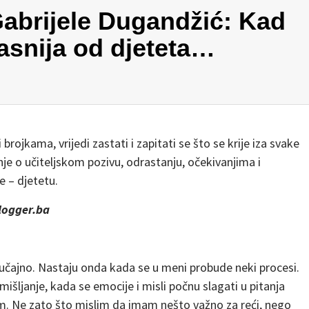
 Gabrijele Dugandžić: Kad
asnija od djeteta…
rojkama, vrijedi zastati i zapitati se što se krije iza svake
nje o učiteljskom pozivu, odrastanju, očekivanjima i
e – djetetu.
logger.ba
lučajno. Nastaju onda kada se u meni probude neki procesi.
šljanje, kada se emocije i misli počnu slagati u pitanja
. Ne zato što mislim da imam nešto važno za reći, nego