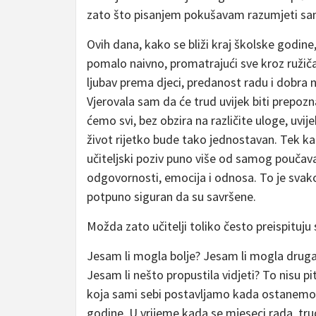
zato što pisanjem pokušavam razumjeti sa
Ovih dana, kako se bliži kraj školske godin
pomalo naivno, promatrajući sve kroz ružiča
ljubav prema djeci, predanost radu i dobra 
Vjerovala sam da će trud uvijek biti prepozna
ćemo svi, bez obzira na različite uloge, uvije
život rijetko bude tako jednostavan. Tek ka
učiteljski poziv puno više od samog poučava
odgovornosti, emocija i odnosa. To je sva
potpuno siguran da su savršene.
Možda zato učitelji toliko često preispituj
Jesam li mogla bolje? Jesam li mogla druga
Jesam li nešto propustila vidjeti? To nisu pi
koja sami sebi postavljamo kada ostanemo
godine. U vrijeme kada se mjeseci rada, tr