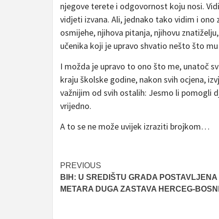
njegove terete i odgovornost koju nosi. Vid
vidjeti izvana. Ali, jednako tako vidim i o
osmijehe, njihova pitanja, njihovu znatiželju
učenika koji je upravo shvatio nešto što mu
I možda je upravo to ono što me, unatoč svim
kraju školske godine, nakon svih ocjena, izvj
važnijim od svih ostalih: Jesmo li pomogli 
vrijedno.
A to se ne može uvijek izraziti brojkom…
Post
PREVIOUS
BIH: U SREDIŠTU GRADA POSTAVLJENA 
navigation
METARA DUGA ZASTAVA HERCEG-BOSN