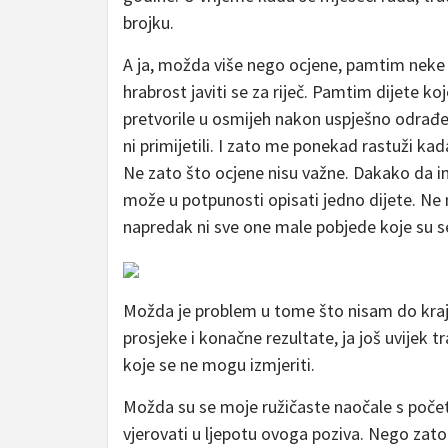
brojku.
A ja, možda više nego ocjene, pamtim neke 
hrabrost javiti se za riječ. Pamtim dijete ko
pretvorile u osmijeh nakon uspješno odra
ni primijetili. I zato me ponekad rastuži kad
Ne zato što ocjene nisu važne. Dakako da ima
može u potpunosti opisati jedno dijete. Ne 
napredak ni sve one male pobjede koje su 
Možda je problem u tome što nisam do kraja
prosjeke i konačne rezultate, ja još uvijek 
koje se ne mogu izmjeriti.
Možda su se moje ružičaste naočale s poče
vjerovati u ljepotu ovoga poziva. Nego zato