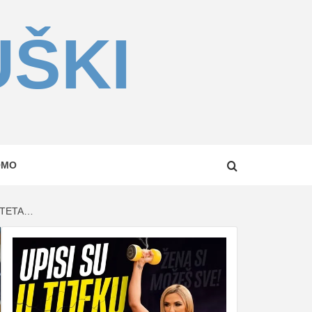
UŠKI
OMO
ETETA…