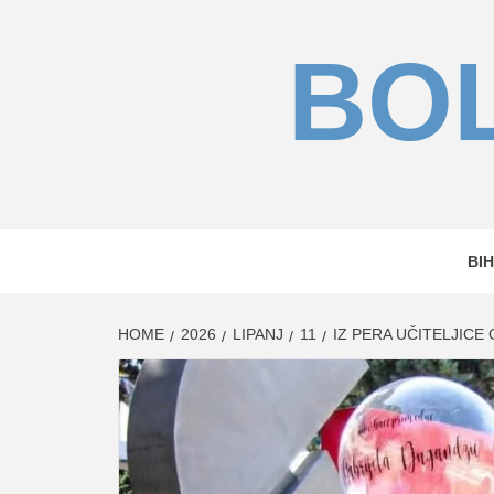
Skip
to
BOL
content
BIH
HOME
2026
LIPANJ
11
IZ PERA UČITELJIC