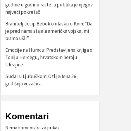
godine u godinu raste, a publika je njegov
najveći pokretač
Branitelj Josip Bebek o ulasku u Knin: “Da
je pred nama stajala američka vojska, mi
bismo ušli”
Emocije na Humcu: Predstavljena knjiga o
Toniju Hercegu, hrvatskom heroju
Ukrajine
Sudar u Ljubuškom: Ozlijeđena 36-
godišnja vozačica
Komentari
Nema komentara za prikaz.