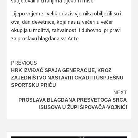
sudjelovali u čitanjima tijekom mise.
Lijepo vrijeme i velik odaziv vjernika obilježili su i
ovaj dan devetnice, koja nas iz večeri u večer
okuplja u molitvi, zahvalnosti i duhovnoj pripravi
za proslavu blagdana sv. Ante.
Post
PREVIOUS
HRK IZVIĐAČ SPAJA GENERACIJE, KROZ
navigation
ZAJEDNIŠTVO NASTAVITI GRADITI USPJEŠNU
SPORTSKU PRIČU
NEXT
PROSLAVA BLAGDANA PRESVETOGA SRCA
ISUSOVA U ŽUPI ŠIPOVAČA-VOJNIĆI