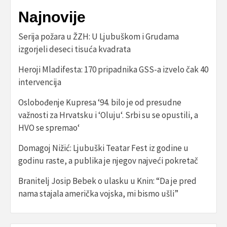
Najnovije
Serija požara u ŽZH: U Ljubuškom i Grudama
izgorjeli deseci tisuća kvadrata
Heroji Mladifesta: 170 pripadnika GSS-a izvelo čak 40
intervencija
Oslobođenje Kupresa ‘94. bilo je od presudne
važnosti za Hrvatsku i ‘Oluju‘. Srbi su se opustili, a
HVO se spremao‘
Domagoj Nižić: Ljubuški Teatar Fest iz godine u
godinu raste, a publika je njegov najveći pokretač
Branitelj Josip Bebek o ulasku u Knin: “Da je pred
nama stajala američka vojska, mi bismo ušli”