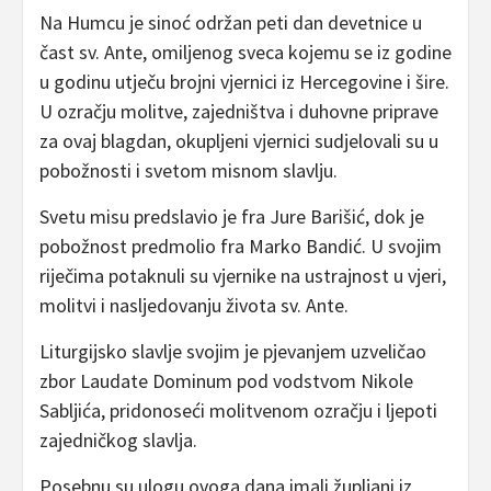
Na Humcu je sinoć održan peti dan devetnice u
čast sv. Ante, omiljenog sveca kojemu se iz godine
u godinu utječu brojni vjernici iz Hercegovine i šire.
U ozračju molitve, zajedništva i duhovne priprave
za ovaj blagdan, okupljeni vjernici sudjelovali su u
pobožnosti i svetom misnom slavlju.
Svetu misu predslavio je fra Jure Barišić, dok je
pobožnost predmolio fra Marko Bandić. U svojim
riječima potaknuli su vjernike na ustrajnost u vjeri,
molitvi i nasljedovanju života sv. Ante.
Liturgijsko slavlje svojim je pjevanjem uzveličao
zbor Laudate Dominum pod vodstvom Nikole
Sabljića, pridonoseći molitvenom ozračju i ljepoti
zajedničkog slavlja.
Posebnu su ulogu ovoga dana imali župljani iz