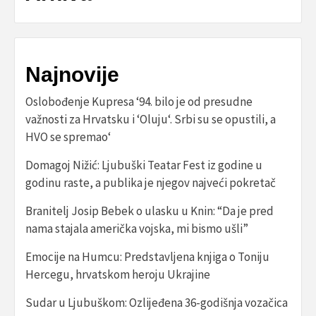
Najnovije
Oslobođenje Kupresa ‘94. bilo je od presudne
važnosti za Hrvatsku i ‘Oluju‘. Srbi su se opustili, a
HVO se spremao‘
Domagoj Nižić: Ljubuški Teatar Fest iz godine u
godinu raste, a publika je njegov najveći pokretač
Branitelj Josip Bebek o ulasku u Knin: “Da je pred
nama stajala američka vojska, mi bismo ušli”
Emocije na Humcu: Predstavljena knjiga o Toniju
Hercegu, hrvatskom heroju Ukrajine
Sudar u Ljubuškom: Ozlijeđena 36-godišnja vozačica