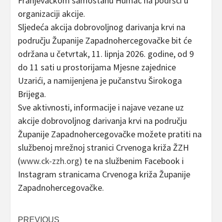
Franjevačkom samostanu Humac na podršci u
organizaciji akcije.
Sljedeća akcija dobrovoljnog darivanja krvi na
području Županije Zapadnohercegovačke bit će
održana u četvrtak, 11. lipnja 2026. godine, od 9
do 11 sati u prostorijama Mjesne zajednice
Uzarići, a namijenjena je pučanstvu Širokoga
Brijega.
Sve aktivnosti, informacije i najave vezane uz
akcije dobrovoljnog darivanja krvi na području
Županije Zapadnohercegovačke možete pratiti na
službenoj mrežnoj stranici Crvenoga križa ŽZH
(
www.ck-zzh.org
) te na službenim Facebook i
Instagram stranicama Crvenoga križa Županije
Zapadnohercegovačke.
Post
PREVIOUS