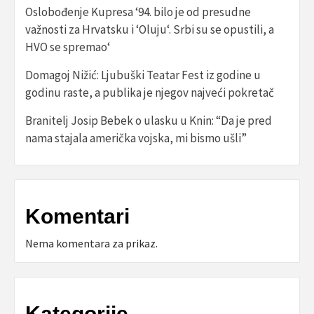
Oslobođenje Kupresa ‘94. bilo je od presudne
važnosti za Hrvatsku i ‘Oluju‘. Srbi su se opustili, a
HVO se spremao‘
Domagoj Nižić: Ljubuški Teatar Fest iz godine u
godinu raste, a publika je njegov najveći pokretač
Branitelj Josip Bebek o ulasku u Knin: “Da je pred
nama stajala američka vojska, mi bismo ušli”
Komentari
Nema komentara za prikaz.
Kategorije