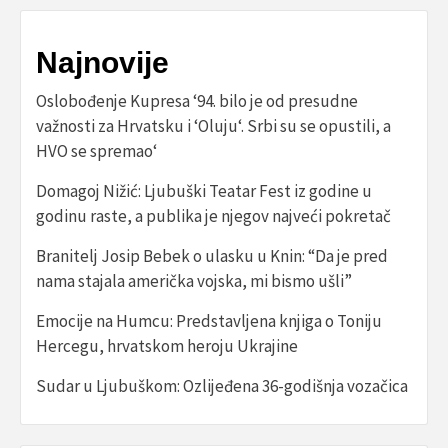
Najnovije
Oslobođenje Kupresa ‘94. bilo je od presudne
važnosti za Hrvatsku i ‘Oluju‘. Srbi su se opustili, a
HVO se spremao‘
Domagoj Nižić: Ljubuški Teatar Fest iz godine u
godinu raste, a publika je njegov najveći pokretač
Branitelj Josip Bebek o ulasku u Knin: “Da je pred
nama stajala američka vojska, mi bismo ušli”
Emocije na Humcu: Predstavljena knjiga o Toniju
Hercegu, hrvatskom heroju Ukrajine
Sudar u Ljubuškom: Ozlijeđena 36-godišnja vozačica