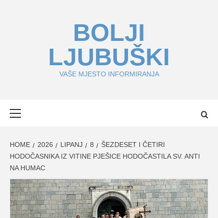
Skip
to
BOLJI
content
LJUBUŠKI
VAŠE MJESTO INFORMIRANJA
Primary
Menu
HOME
2026
LIPANJ
8
ŠEZDESET I ČETIRI
HODOČASNIKA IZ VITINE PJEŠICE HODOČASTILA SV. ANTI
NA HUMAC