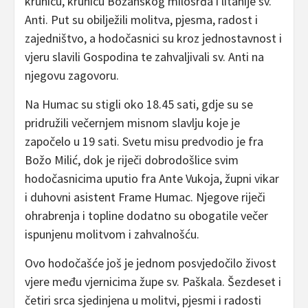
krunicu, krunicu Božanskog milosrđa i litanije sv.
Anti. Put su obilježili molitva, pjesma, radost i
zajedništvo, a hodočasnici su kroz jednostavnost i
vjeru slavili Gospodina te zahvaljivali sv. Anti na
njegovu zagovoru.
Na Humac su stigli oko 18.45 sati, gdje su se
pridružili večernjem misnom slavlju koje je
započelo u 19 sati. Svetu misu predvodio je fra
Božo Milić, dok je riječi dobrodošlice svim
hodočasnicima uputio fra Ante Vukoja, župni vikar
i duhovni asistent Frame Humac. Njegove riječi
ohrabrenja i topline dodatno su obogatile večer
ispunjenu molitvom i zahvalnošću.
Ovo hodočašće još je jednom posvjedočilo živost
vjere među vjernicima župe sv. Paškala. Šezdeset i
četiri srca sjedinjena u molitvi, pjesmi i radosti