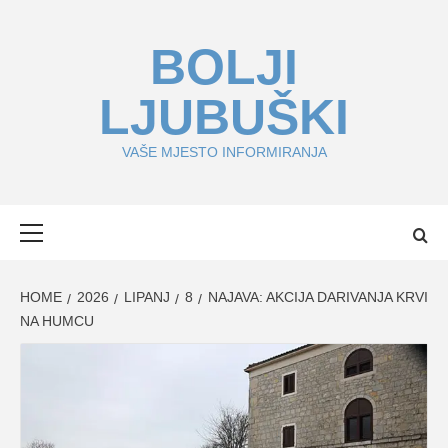
Skip
to
BOLJI
content
LJUBUŠKI
VAŠE MJESTO INFORMIRANJA
Primary
Menu
HOME
2026
LIPANJ
8
NAJAVA: AKCIJA DARIVANJA KRVI
NA HUMCU