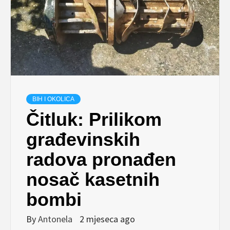
BIH I OKOLICA
Čitluk: Prilikom
građevinskih
radova pronađen
nosač kasetnih
bombi
By
Antonela
2 mjeseca ago