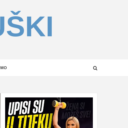
UŠKI
OMO