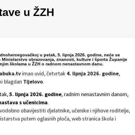
tave u ŽZH
dnohercegovačkoj u petak, 5. lipnja 2026. godine, neće se
 Ministarstvo obrazovanja, znanosti, kulture i športa Županije
njim školama u ŽZH o
radnom nenastavnom danu
.
abuka.tv
imao uvid, četvrtak
4. lipnja 2026. godine
,
čki blagdan
Tijelovo
.
etak,
5. lipnja 2026. godine
, radnim nenastavnim danom,
nastava s učenicima
.
odobno obavijestiti djelatnike, učenike i njihove roditelje,
istarstva putem oglasnih ploča, web stranica škola i