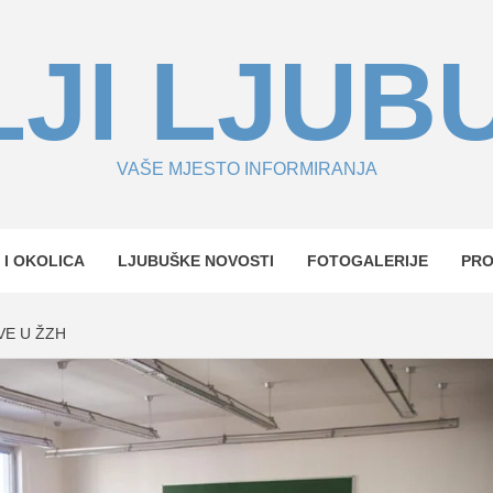
JI LJUB
VAŠE MJESTO INFORMIRANJA
 I OKOLICA
LJUBUŠKE NOVOSTI
FOTOGALERIJE
PR
VE U ŽZH