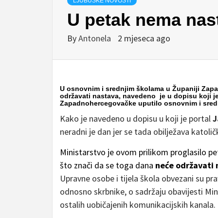
LJUBUŠKE NOVOSTI
U petak nema nas
By
Antonela
2 mjeseca ago
U osnovnim i srednjim školama u Županiji Zapa
održavati nastava, navedeno je u dopisu koji je
Zapadnohercegovačke uputilo osnovnim i sred
Kako je navedeno u dopisu u koji je portal
J
neradni je dan jer se tada obilježava katoli
Ministarstvo je ovom prilikom proglasilo p
što znači da se toga dana
neće održavati 
Upravne osobe i tijela škola obvezani su prav
odnosno skrbnike, o sadržaju obavijesti Min
ostalih uobičajenih komunikacijskih kanala.