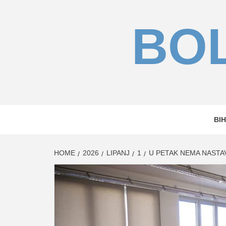
Skip
to
BOL
content
BIH
HOME
2026
LIPANJ
1
U PETAK NEMA NASTA