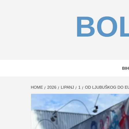
Skip
to
BOL
content
BIH
HOME
2026
LIPANJ
1
OD LJUBUŠKOG DO EU