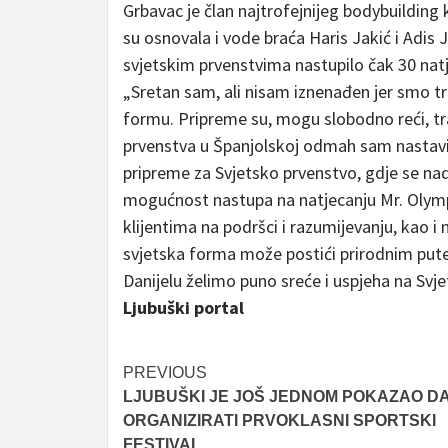
Grbavac je član najtrofejnijeg bodybuilding
su osnovala i vode braća Haris Jakić i Adis 
svjetskim prvenstvima nastupilo čak 30 natj
„Sretan sam, ali nisam iznenađen jer smo tr
formu. Pripreme su, mogu slobodno reći, tr
prvenstva u Španjolskoj odmah sam nastav
pripreme za Svjetsko prvenstvo, gdje se nad
mogućnost nastupa na natjecanju Mr. Olympi
klijentima na podršci i razumijevanju, kao 
svjetska forma može postići prirodnim putem
Danijelu želimo puno sreće i uspjeha na Sv
Ljubuški portal
Post
PREVIOUS
LJUBUŠKI JE JOŠ JEDNOM POKAZAO DA
navigation
ORGANIZIRATI PRVOKLASNI SPORTSKI
FESTIVAL