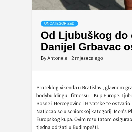
UNCATEGORIZED
Od Ljubuškog do 
Danijel Grbavac os
By
Antonela
2 mjeseca ago
Proteklog vikenda u Bratislavi, glavnom gr
bodybuildingu i fitnessu – Kup Europe. Ljub
Bosne i Hercegovine i Hrvatske te ostvario 
Natjecao se u seniorskoj kategoriji Men’s Ph
Europskog kupa. Ovim rezultatom osigurao 
tjedna održati u Budimpešti.