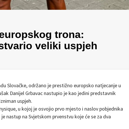
europskog trona:
tvario veliki uspjeh
adu Slovačke, održano je prestižno europsko natjecanje u
ušak Danijel Grbavac nastupio je kao jedini predstavnik
izniman uspjeh.
ysique, u kojoj je osvojio prvo mjesto i naslov pobjednika
je nastup na Svjetskom prvenstvu koje će se za dva