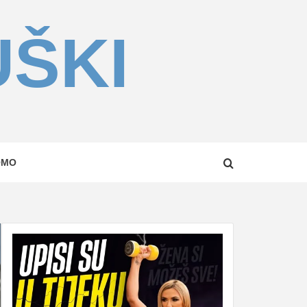
UŠKI
OMO