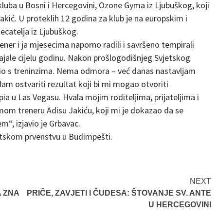
 kluba u Bosni i Hercegovini, Ozone Gyma iz Ljubuškog, koji
Jakić. U proteklih 12 godina za klub je na europskim i
ecatelja iz Ljubuškog.
ener i ja mjesecima naporno radili i savršeno tempirali
ajale cijelu godinu. Nakon prošlogodišnjeg Svjetskog
io s treninzima. Nema odmora – već danas nastavljam
am ostvariti rezultat koji bi mi mogao otvoriti
a u Las Vegasu. Hvala mojim roditeljima, prijateljima i
i mom treneru Adisu Jakiću, koji mi je dokazao da se
“, izjavio je Grbavac.
jetskom prvenstvu u Budimpešti.
NEXT
 ZNA
PRIČE, ZAVJETI I ČUDESA: ŠTOVANJE SV. ANTE
U HERCEGOVINI