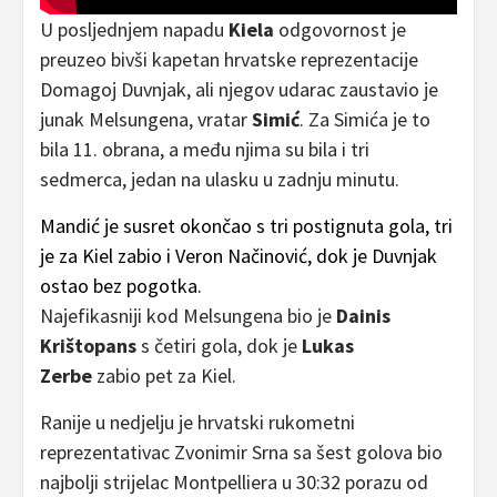
U posljednjem napadu
Kiela
odgovornost je
preuzeo bivši kapetan hrvatske reprezentacije
Domagoj Duvnjak, ali njegov udarac zaustavio je
junak Melsungena, vratar
Simić
. Za Simića je to
bila 11. obrana, a među njima su bila i tri
sedmerca, jedan na ulasku u zadnju minutu.
Mandić je susret okončao s tri postignuta gola, tri
je za Kiel zabio i Veron Načinović, dok je Duvnjak
ostao bez pogotka.
Najefikasniji kod Melsungena bio je
Dainis
Krištopans
s četiri gola, dok je
Lukas
Zerbe
zabio pet za Kiel.
Ranije u nedjelju je hrvatski rukometni
reprezentativac Zvonimir Srna sa šest golova bio
najbolji strijelac Montpelliera u 30:32 porazu od