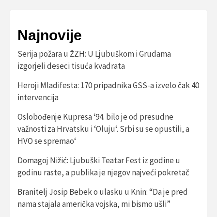
Najnovije
Serija požara u ŽZH: U Ljubuškom i Grudama
izgorjeli deseci tisuća kvadrata
Heroji Mladifesta: 170 pripadnika GSS-a izvelo čak 40
intervencija
Oslobođenje Kupresa ‘94. bilo je od presudne
važnosti za Hrvatsku i ‘Oluju‘. Srbi su se opustili, a
HVO se spremao‘
Domagoj Nižić: Ljubuški Teatar Fest iz godine u
godinu raste, a publika je njegov najveći pokretač
Branitelj Josip Bebek o ulasku u Knin: “Da je pred
nama stajala američka vojska, mi bismo ušli”