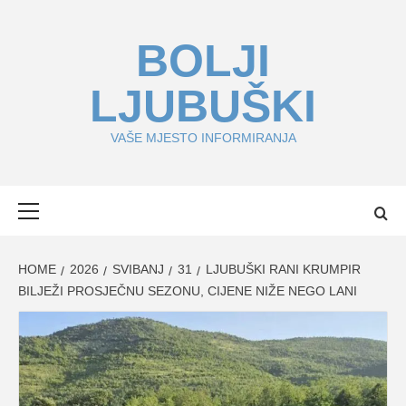
Skip
to
BOLJI
content
LJUBUŠKI
VAŠE MJESTO INFORMIRANJA
Primary
Menu
HOME
2026
SVIBANJ
31
LJUBUŠKI RANI KRUMPIR
BILJEŽI PROSJEČNU SEZONU, CIJENE NIŽE NEGO LANI