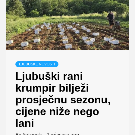
LJUBUŠKE NOVOSTI
Ljubuški rani
krumpir bilježi
prosječnu sezonu,
cijene niže nego
lani
By
Antonela
2 mjeseca ago