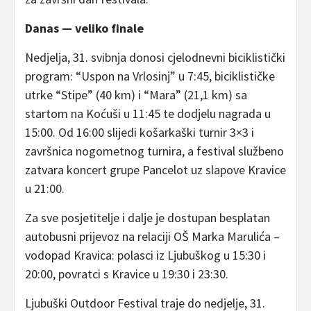
Danas — veliko finale
Nedjelja, 31. svibnja donosi cjelodnevni biciklistički
program: “Uspon na Vrlosinj” u 7:45, biciklističke
utrke “Stipe” (40 km) i “Mara” (21,1 km) sa
startom na Koćuši u 11:45 te dodjelu nagrada u
15:00. Od 16:00 slijedi košarkaški turnir 3×3 i
završnica nogometnog turnira, a festival službeno
zatvara koncert grupe Pancelot uz slapove Kravice
u 21:00.
Za sve posjetitelje i dalje je dostupan besplatan
autobusni prijevoz na relaciji OŠ Marka Marulića –
vodopad Kravica: polasci iz Ljubuškog u 15:30 i
20:00, povratci s Kravice u 19:30 i 23:30.
Ljubuški Outdoor Festival traje do nedjelje, 31.