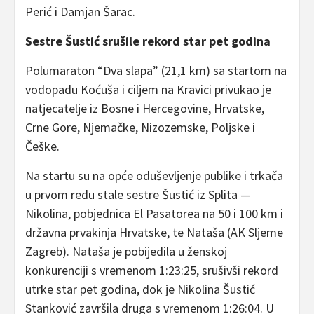
Perić i Damjan Šarac.
Sestre Šustić srušile rekord star pet godina
Polumaraton “Dva slapa” (21,1 km) sa startom na
vodopadu Koćuša i ciljem na Kravici privukao je
natjecatelje iz Bosne i Hercegovine, Hrvatske,
Crne Gore, Njemačke, Nizozemske, Poljske i
Češke.
Na startu su na opće oduševljenje publike i trkača
u prvom redu stale sestre Šustić iz Splita —
Nikolina, pobjednica El Pasatorea na 50 i 100 km i
državna prvakinja Hrvatske, te Nataša (AK Sljeme
Zagreb). Nataša je pobijedila u ženskoj
konkurenciji s vremenom 1:23:25, srušivši rekord
utrke star pet godina, dok je Nikolina Šustić
Stanković završila druga s vremenom 1:26:04. U