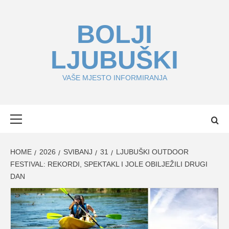
Skip
to
BOLJI
content
LJUBUŠKI
VAŠE MJESTO INFORMIRANJA
Primary
Menu
HOME
2026
SVIBANJ
31
LJUBUŠKI OUTDOOR
FESTIVAL: REKORDI, SPEKTAKL I JOLE OBILJEŽILI DRUGI
DAN