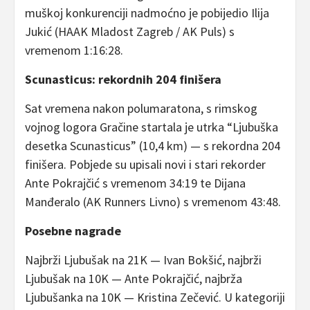
muškoj konkurenciji nadmoćno je pobijedio Ilija
Jukić (HAAK Mladost Zagreb / AK Puls) s
vremenom 1:16:28.
Scunasticus: rekordnih 204 finišera
Sat vremena nakon polumaratona, s rimskog
vojnog logora Gračine startala je utrka “Ljubuška
desetka Scunasticus” (10,4 km) — s rekordna 204
finišera. Pobjede su upisali novi i stari rekorder
Ante Pokrajčić s vremenom 34:19 te Dijana
Manđeralo (AK Runners Livno) s vremenom 43:48.
Posebne nagrade
Najbrži Ljubušak na 21K — Ivan Bokšić, najbrži
Ljubušak na 10K — Ante Pokrajčić, najbrža
Ljubušanka na 10K — Kristina Zečević. U kategoriji