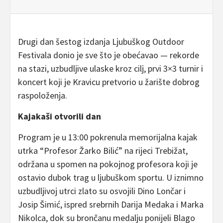
Drugi dan šestog izdanja Ljubuškog Outdoor
Festivala donio je sve što je obećavao — rekorde
na stazi, uzbudljive ulaske kroz cilj, prvi 3×3 turnir i
koncert koji je Kravicu pretvorio u žarište dobrog
raspoloženja.
Kajakaši otvorili dan
Program je u 13:00 pokrenula memorijalna kajak
utrka “Profesor Žarko Bilić” na rijeci Trebižat,
održana u spomen na pokojnog profesora koji je
ostavio dubok trag u ljubuškom sportu. U iznimno
uzbudljivoj utrci zlato su osvojili Dino Lončar i
Josip Šimić, ispred srebrnih Darija Medaka i Marka
Nikolca, dok su brončanu medalju ponijeli Blago