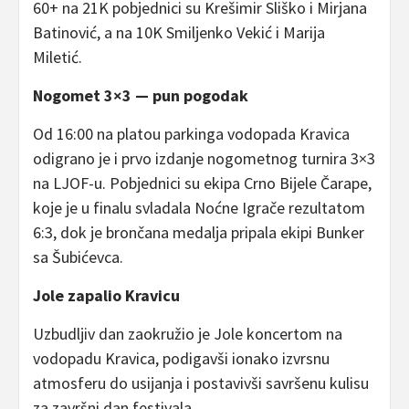
60+ na 21K pobjednici su Krešimir Sliško i Mirjana
Batinović, a na 10K Smiljenko Vekić i Marija
Miletić.
Nogomet 3×3 — pun pogodak
Od 16:00 na platou parkinga vodopada Kravica
odigrano je i prvo izdanje nogometnog turnira 3×3
na LJOF-u. Pobjednici su ekipa Crno Bijele Čarape,
koje je u finalu svladala Noćne Igrače rezultatom
6:3, dok je brončana medalja pripala ekipi Bunker
sa Šubićevca.
Jole zapalio Kravicu
Uzbudljiv dan zaokružio je Jole koncertom na
vodopadu Kravica, podigavši ionako izvrsnu
atmosferu do usijanja i postavivši savršenu kulisu
za završni dan festivala.