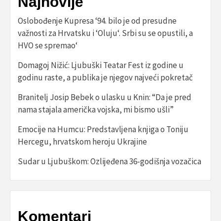
Najnovije
Oslobođenje Kupresa ‘94. bilo je od presudne
važnosti za Hrvatsku i ‘Oluju‘. Srbi su se opustili, a
HVO se spremao‘
Domagoj Nižić: Ljubuški Teatar Fest iz godine u
godinu raste, a publika je njegov najveći pokretač
Branitelj Josip Bebek o ulasku u Knin: “Da je pred
nama stajala američka vojska, mi bismo ušli”
Emocije na Humcu: Predstavljena knjiga o Toniju
Hercegu, hrvatskom heroju Ukrajine
Sudar u Ljubuškom: Ozlijeđena 36-godišnja vozačica
Komentari