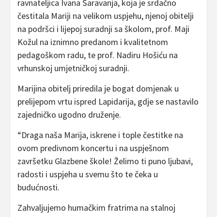
ravnateljica Ivana Šaravanja, koja je srdačno
čestitala Mariji na velikom uspjehu, njenoj obitelji
na podršci i lijepoj suradnji sa školom, prof. Maji
Kožul na iznimno predanom i kvalitetnom
pedagoškom radu, te prof. Nadiru Hošiću na
vrhunskoj umjetničkoj suradnji.
Marijina obitelj priredila je bogat domjenak u
prelijepom vrtu ispred Lapidarija, gdje se nastavilo
zajedničko ugodno druženje.
“Draga naša Marija, iskrene i tople čestitke na
ovom predivnom koncertu i na uspješnom
završetku Glazbene škole! Želimo ti puno ljubavi,
radosti i uspjeha u svemu što te čeka u
budućnosti.
Zahvaljujemo humačkim fratrima na stalnoj