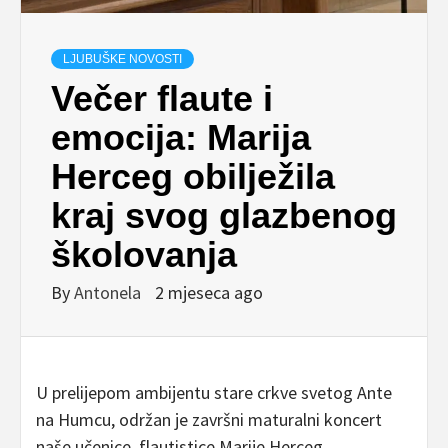
LJUBUŠKE NOVOSTI
Večer flaute i
emocija: Marija
Herceg obilježila
kraj svog glazbenog
školovanja
By
Antonela
2 mjeseca ago
U prelijepom ambijentu stare crkve svetog Ante
na Humcu, održan je završni maturalni koncert
naše učenice, flautistice Marije Herceg.