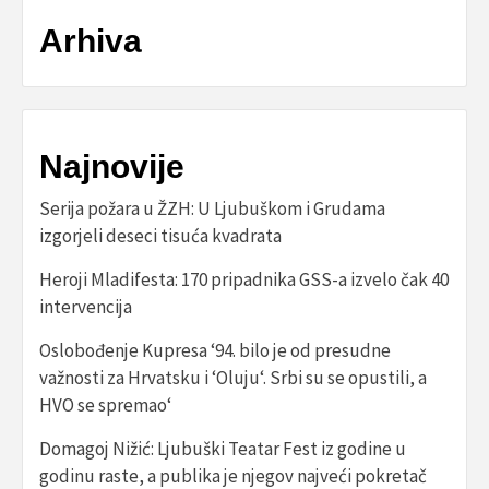
Arhiva
Najnovije
Serija požara u ŽZH: U Ljubuškom i Grudama
izgorjeli deseci tisuća kvadrata
Heroji Mladifesta: 170 pripadnika GSS-a izvelo čak 40
intervencija
Oslobođenje Kupresa ‘94. bilo je od presudne
važnosti za Hrvatsku i ‘Oluju‘. Srbi su se opustili, a
HVO se spremao‘
Domagoj Nižić: Ljubuški Teatar Fest iz godine u
godinu raste, a publika je njegov najveći pokretač