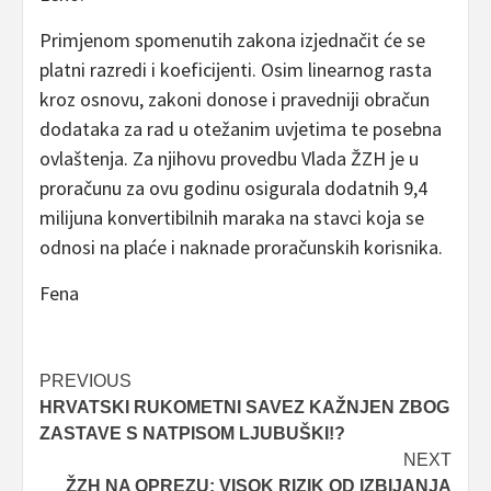
Primjenom spomenutih zakona izjednačit će se
platni razredi i koeficijenti. Osim linearnog rasta
kroz osnovu, zakoni donose i pravedniji obračun
dodataka za rad u otežanim uvjetima te posebna
ovlaštenja. Za njihovu provedbu Vlada ŽZH je u
proračunu za ovu godinu osigurala dodatnih 9,4
milijuna konvertibilnih maraka na stavci koja se
odnosi na plaće i naknade proračunskih korisnika.
Fena
Post
PREVIOUS
HRVATSKI RUKOMETNI SAVEZ KAŽNJEN ZBOG
navigation
ZASTAVE S NATPISOM LJUBUŠKI!?
NEXT
ŽZH NA OPREZU: VISOK RIZIK OD IZBIJANJA