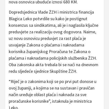
nova osnovica ubuduće iznosi 680 KM.
Dopredsjednica Vlade ŽZH i ministrica financija
Blagica Leko potvrdile su kako je postignut
konsenzus sa sindikatima, ali je i naglasila ključne
preduvjete za realizaciju ovog dogovora. Naime,
uz novu osnovicu preduvjet za rast plaća je
usvajanje Zakona o plaćama i naknadama
korisnika županijskog Proračuna te Zakona o
plaćama i naknadama policijskih službenika ŽZH.
Oba zakonska akta trebala bi se naći na dnevnom
redu sljedeće sjednice Skupštine ŽZH.
“Riječ je o zakonima koji se po prvi put donose u
ovoj županiji, a kojima se na sustavan i pravičan
način uređuje oblast plaća i naknada za sve
proračunske korisnike”, istaknula je ministrica
Leko.