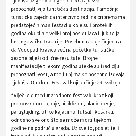
Ljubuški iz godine u godinu postaje sve
prepoznatljivija turistička destinacija. Tamošnja
turistička zajednica intenzivno radi na pripremama
predstojećih manifestacija koje su i proteklih
godina okupljale veliki broj posjetilaca i ljubitelja
hercegovačke tradicije. Posebno raduje činjenica
da Vodopad Kravica već na početku turističke
sezone bilježi odlične rezultate. Brojne
manifestacije tijekom godina stekle su tradiciju i
prepoznatljivost, a među njima se posebno izdvaja
Ljubuški Outdoor Festival koji počinje 29. svibnja.
“Riječ je o međunarodnom festivalu kroz koji
promoviramo trčanje, biciklizam, planinarenje,
paraglajding, utrke kajacima, futsal i košarku,
odnosno sve ono što se može raditi tijekom
godine na području grada. Uz sve to, posjetitelji