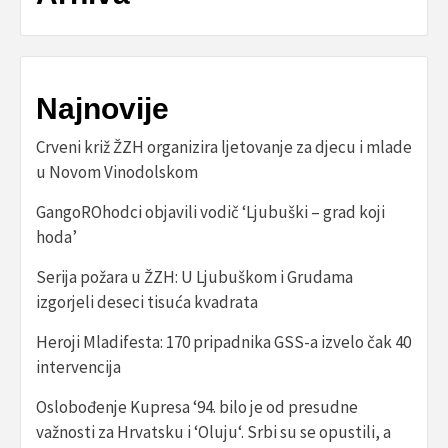
Najnovije
Crveni križ ŽZH organizira ljetovanje za djecu i mlade
u Novom Vinodolskom
GangoROhodci objavili vodič ‘Ljubuški – grad koji
hoda’
Serija požara u ŽZH: U Ljubuškom i Grudama
izgorjeli deseci tisuća kvadrata
Heroji Mladifesta: 170 pripadnika GSS-a izvelo čak 40
intervencija
Oslobođenje Kupresa ‘94. bilo je od presudne
važnosti za Hrvatsku i ‘Oluju‘. Srbi su se opustili, a