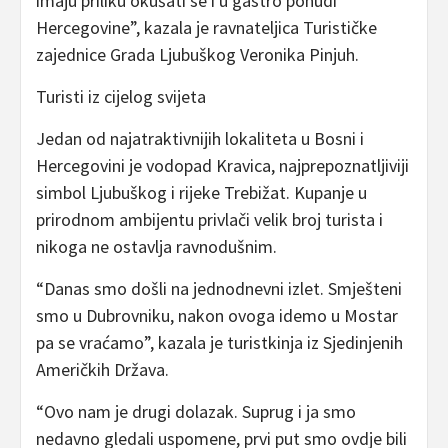
imaju priliku okušati se i u gastro ponudi
Hercegovine”, kazala je ravnateljica Turističke
zajednice Grada Ljubuškog Veronika Pinjuh.
Turisti iz cijelog svijeta
Jedan od najatraktivnijih lokaliteta u Bosni i
Hercegovini je vodopad Kravica, najprepoznatljiviji
simbol Ljubuškog i rijeke Trebižat. Kupanje u
prirodnom ambijentu privlači velik broj turista i
nikoga ne ostavlja ravnodušnim.
“Danas smo došli na jednodnevni izlet. Smješteni
smo u Dubrovniku, nakon ovoga idemo u Mostar
pa se vraćamo”, kazala je turistkinja iz Sjedinjenih
Američkih Država.
“Ovo nam je drugi dolazak. Suprug i ja smo
nedavno gledali uspomene, prvi put smo ovdje bili