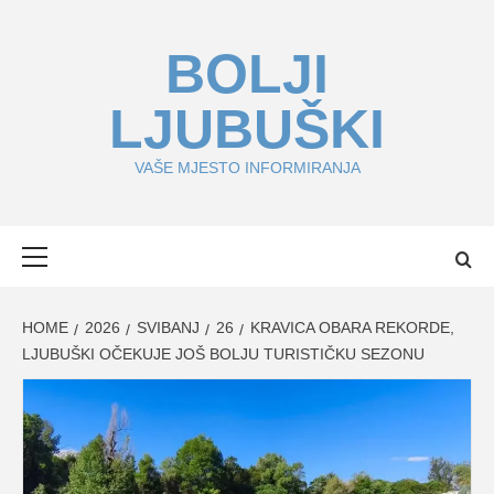
Skip
to
BOLJI
content
LJUBUŠKI
VAŠE MJESTO INFORMIRANJA
Primary
Menu
HOME
2026
SVIBANJ
26
KRAVICA OBARA REKORDE,
LJUBUŠKI OČEKUJE JOŠ BOLJU TURISTIČKU SEZONU