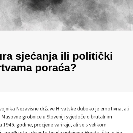
ra sjećanja ili politički
rtvama poraća?
 vojnika Nezavisne države Hrvatske duboko je emotivna, ali
. Masovne grobnice u Sloveniji svjedoče o brutalnim
 1945. godine, procjene variraju, ali se s velikom
i između sto i dvjesto tisuća pobijenih Hrvata, što je bio