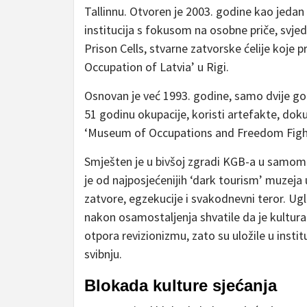
Tallinnu. Otvoren je 2003. godine kao jedan 
institucija s fokusom na osobne priče, svjed
Prison Cells, stvarne zatvorske ćelije koje 
Occupation of Latvia’ u Rigi.
Osnovan je već 1993. godine, samo dvije go
51 godinu okupacije, koristi artefakte, dok
‘Museum of Occupations and Freedom Fights’
Smješten je u bivšoj zgradi KGB-a u samom 
je od najposjećenijih ‘dark tourism’ muzeja u
zatvore, egzekucije i svakodnevni teror. U
nakon osamostaljenja shvatile da je kultur
otpora revizionizmu, zato su uložile u insti
svibnju.
Blokada kulture sjećanja