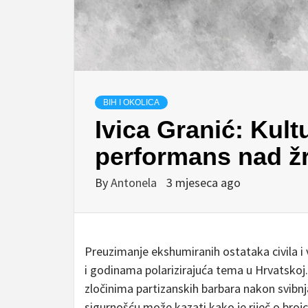
BIH I OKOLICA
Ivica Granić: Kultu
performans nad ž
By
Antonela
3 mjeseca ago
Preuzimanje ekshumiranih ostataka civila i
i godinama polarizirajuća tema u Hrvatskoj
zločinima partizanskih barbara nakon svibnja
sigurnošću može kazati kako je riječ o brojc