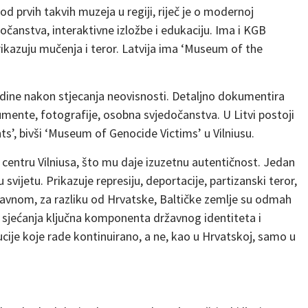
od prvih takvih muzeja u regiji, riječ je o modernoj
očanstva, interaktivne izložbe i edukaciju. Ima i KGB
prikazuju mučenja i teror. Latvija ima ‘Museum of the
dine nakon stjecanja neovisnosti. Detaljno dokumentira
umente, fotografije, osobna svjedočanstva. U Litvi postoji
, bivši ‘Museum of Genocide Victims’ u Vilniusu.
centru Vilniusa, što mu daje izuzetnu autentičnost. Jedan
 svijetu. Prikazuje represiju, deportacije, partizanski teror,
glavnom, za razliku od Hrvatske, Baltičke zemlje su odmah
a sjećanja ključna komponenta državnog identiteta i
tucije koje rade kontinuirano, a ne, kao u Hrvatskoj, samo u