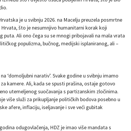
dio.
rvatska je u svibnju 2026. na Macelju preuzela posmrtne
a Hrvata, što je nesumnjivo humanitarni korak koji
 puta. Ali ono čega su se mnogi pribojavali na mala vrata
političkog populizma, bučnog, medijski isplaniranog, ali –
 na ‘domoljubni narativ’. Svake godine u svibnju imamo
 za kamere. Ali, kada se spusti prašina, ostaje gotovo
eno utemeljenog suočavanja s partizanskim zločinima.
e više služi za prikupljanje političkih bodova posebno u
e afere, inflaciju, iseljavanje i sve veći gubitak
n godina odugovlačenja, HDZ je imao više mandata s