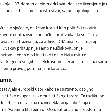
e koje HDZ dobrim dijelom održava. Najveće licemjerje je u
u povijesti, a sam čini istu stvar, samo suptilnije i na
čuvale sjećanje, on žrtve koristi kao politički rekvizit.
govore i optuživanje političkih protivnika da su ‘Titovi
novac za istraživanja, za arhive, DNA analizu ili muzej
Ovakav pristup nije samo neučinkovit, on je
uštvo. Jedan dio Hrvatske i dalje živi u mitu o
 a drugi dio se gubi u selektivnom sjećanju koje služi samo
ri nema pravog pomirenja ni katarze.
jama
redstavljaju europski uzor kako se sustavno, ozbiljno i
nističke okupacije i komunističkog terora. Za razliku od
esetljeća ostaje na razini deklaracija, obećanja i
a ima ‘Vabama Museum of Occupations and Freedom’ u