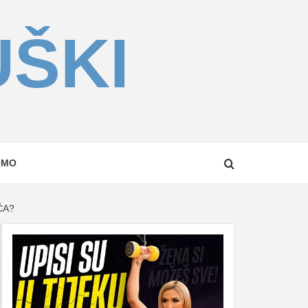
UŠKI
OMO
ĆA?