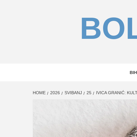
Skip
to
BOL
content
BIH
HOME
2026
SVIBANJ
25
IVICA GRANIĆ: KU