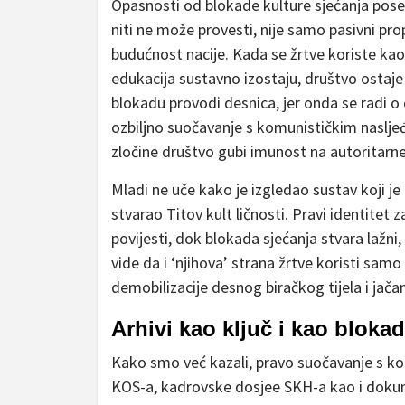
Opasnosti od blokade kulture sjećanja poseb
niti ne može provesti, nije samo pasivni propu
budućnost nacije. Kada se žrtve koriste kao pol
edukacija sustavno izostaju, društvo ostaje
blokadu provodi desnica, jer onda se radi o 
ozbiljno suočavanje s komunističkim naslje
zločine društvo gubi imunost na autoritarn
Mladi ne uče kako je izgledao sustav koji je
stvarao Titov kult ličnosti. Pravi identitet 
povijesti, dok blokada sjećanja stvara lažni, 
vide da i ‘njihova’ strana žrtve koristi sam
demobilizacije desnog biračkog tijela i jačan
Arhivi kao ključ i kao bloka
Kako smo već kazali, pravo suočavanje s kon
KOS-a, kadrovske dosjee SKH-a kao i dokum