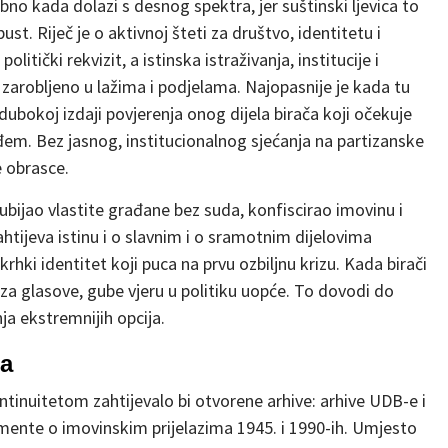
no kada dolazi s desnog spektra, jer suštinski ljevica to
st. Riječ je o aktivnoj šteti za društvo, identitetu i
itički rekvizit, a istinska istraživanja, institucije i
 zarobljeno u lažima i podjelama. Najopasnije je kada tu
dubokoj izdaji povjerenja onog dijela birača koji očekuje
đem. Bez jasnog, institucionalnog sjećanja na partizanske
e obrasce.
 ubijao vlastite građane bez suda, konfiscirao imovinu i
zahtijeva istinu i o slavnim i o sramotnim dijelovima
krhki identitet koji puca na prvu ozbiljnu krizu. Kada birači
o za glasove, gube vjeru u politiku uopće. To dovodi do
ja ekstremnijih opcija.
da
tinuitetom zahtijevalo bi otvorene arhive: arhive UDB-e i
ente o imovinskim prijelazima 1945. i 1990-ih. Umjesto