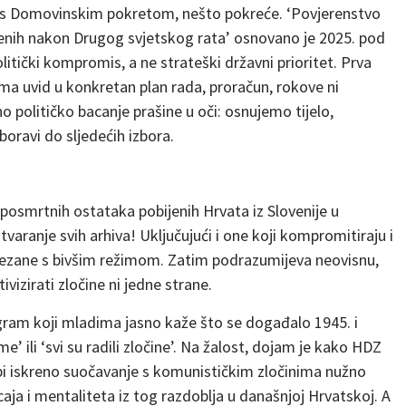
ji s Domovinskim pokretom, nešto pokreće. ‘Povjerenstvo
njenih nakon Drugog svjetskog rata’ osnovano je 2025. pod
itički kompromis, a ne strateški državni prioritet. Prva
nema uvid u konkretan plan rada, proračun, rokove ni
o političko bacanje prašine u oči: osnujemo tijelo,
oravi do sljedećih izbora.
 posmrtnih ostataka pobijenih Hrvata iz Slovenije u
varanje svih arhiva! Uključujući i one koji kompromitiraju i
povezane s bivšim režimom. Zatim podrazumijeva neovisnu,
ivizirati zločine ni jedne strane.
gram koji mladima jasno kaže što se događalo 1945. i
me’ ili ‘svi su radili zločine’. Na žalost, dojam je kako HDZ
 bi iskreno suočavanje s komunističkim zločinima nužno
caja i mentaliteta iz tog razdoblja u današnjoj Hrvatskoj. A