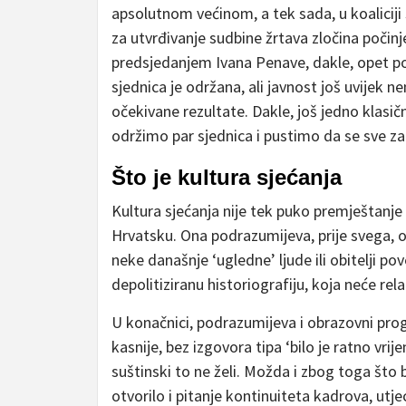
apsolutnom većinom, a tek sada, u koalici
za utvrđivanje sudbine žrtava zločina poči
predsjedanjem Ivana Penave, dakle, opet pol
sjednica je održana, ali javnost još uvijek 
očekivane rezultate. Dakle, još jedno klasičn
održimo par sjednica i pustimo da se sve zab
Što je kultura sjećanja
Kultura sjećanja nije tek puko premještanje
Hrvatsku. Ona podrazumijeva, prije svega, ot
neke današnje ‘ugledne’ ljude ili obitelji 
depolitiziranu historiografiju, koja neće relat
U konačnici, podrazumijeva i obrazovni pro
kasnije, bez izgovora tipa ‘bilo je ratno vrije
suštinski to ne želi. Možda i zbog toga što
otvorilo i pitanje kontinuiteta kadrova, utje