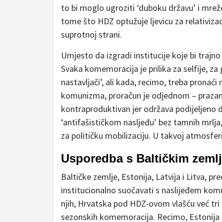
to bi moglo ugroziti ‘duboku državu’ i mrež
tome što HDZ optužuje ljevicu za relativizacij
suprotnoj strani.
Umjesto da izgradi institucije koje bi trajno 
Svaka komemoracija je prilika za selfije, za 
nastavljači’, ali kada, recimo, treba pronaći 
komunizma, proračun je odjednom – prazan. 
kontraproduktivan jer održava podijeljeno dr
‘antifašističkom nasljeđu’ bez tamnih mrlja,
za političku mobilizaciju. U takvoj atmosfe
Usporedba s Baltičkim zeml
Baltičke zemlje, Estonija, Latvija i Litva, p
institucionalno suočavati s naslijeđem komu
njih, Hrvatska pod HDZ-ovom vlašću već tri d
sezonskih komemoracija. Recimo, Estonij