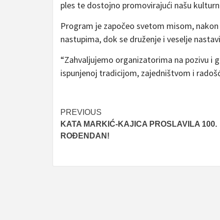
ples te dostojno promovirajući našu kulturn
Program je započeo svetom misom, nakon koje
nastupima, dok se druženje i veselje nastavi
“Zahvaljujemo organizatorima na pozivu i 
ispunjenoj tradicijom, zajedništvom i radoš
Post
PREVIOUS
KATA MARKIĆ-KAJICA PROSLAVILA 100.
navigation
ROĐENDAN!