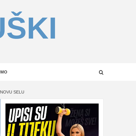
UŠKI
OMO
ANOVU SELU