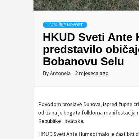
LJUBUŠKE NOVOSTI
HKUD Sveti Ante
predstavilo običaj
Bobanovu Selu
By
Antonela
2 mjeseca ago
Povodom proslave Duhova, ispred župne crkv
održana je bogata folklorna manifestacija n
Republike Hrvatske.
HKUD Sveti Ante Humac imalo je čast biti dio