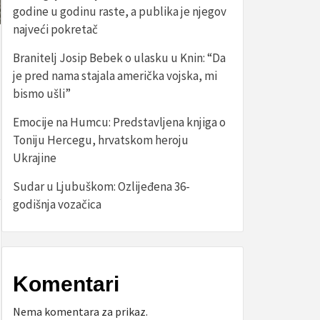
godine u godinu raste, a publika je njegov
najveći pokretač
Branitelj Josip Bebek o ulasku u Knin: “Da
je pred nama stajala američka vojska, mi
bismo ušli”
Emocije na Humcu: Predstavljena knjiga o
Toniju Hercegu, hrvatskom heroju
Ukrajine
Sudar u Ljubuškom: Ozlijeđena 36-
godišnja vozačica
Komentari
Nema komentara za prikaz.