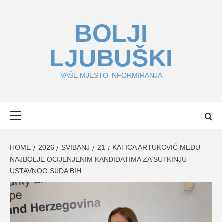
Skip
to
BOLJI
content
LJUBUŠKI
VAŠE MJESTO INFORMIRANJA
Primary
Menu
HOME
2026
SVIBANJ
21
KATICA ARTUKOVIĆ MEĐU
NAJBOLJE OCIJENJENIM KANDIDATIMA ZA SUTKINJU
USTAVNOG SUDA BIH