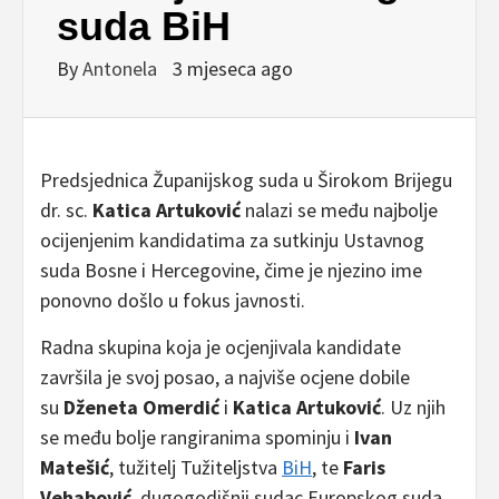
suda BiH
By
Antonela
3 mjeseca ago
Predsjednica Županijskog suda u Širokom Brijegu
dr. sc.
Katica Artuković
nalazi se među najbolje
ocijenjenim kandidatima za sutkinju Ustavnog
suda Bosne i Hercegovine, čime je njezino ime
ponovno došlo u fokus javnosti.
Radna skupina koja je ocjenjivala kandidate
završila je svoj posao, a najviše ocjene dobile
su
Dženeta Omerdić
i
Katica Artuković
. Uz njih
se među bolje rangiranima spominju i
Ivan
Matešić
, tužitelj Tužiteljstva
BiH
, te
Faris
Vehabović
, dugogodišnji sudac Europskog suda