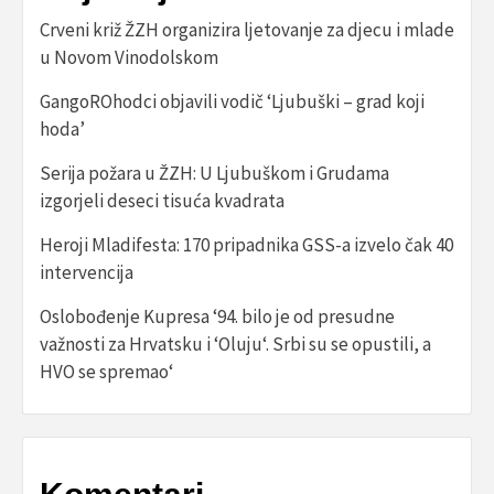
Crveni križ ŽZH organizira ljetovanje za djecu i mlade
u Novom Vinodolskom
GangoROhodci objavili vodič ‘Ljubuški – grad koji
hoda’
Serija požara u ŽZH: U Ljubuškom i Grudama
izgorjeli deseci tisuća kvadrata
Heroji Mladifesta: 170 pripadnika GSS-a izvelo čak 40
intervencija
Oslobođenje Kupresa ‘94. bilo je od presudne
važnosti za Hrvatsku i ‘Oluju‘. Srbi su se opustili, a
HVO se spremao‘