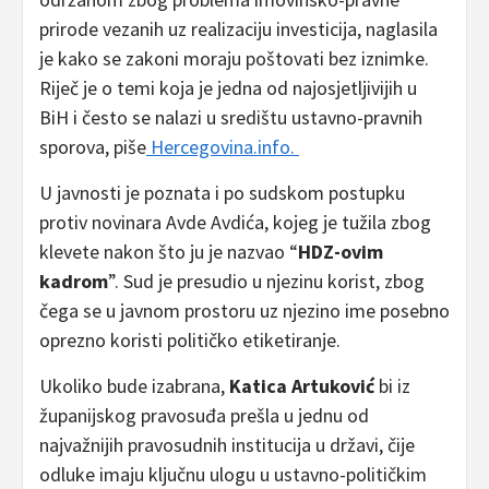
prirode vezanih uz realizaciju investicija, naglasila
je kako se zakoni moraju poštovati bez iznimke.
Riječ je o temi koja je jedna od najosjetljivijih u
BiH i često se nalazi u središtu ustavno-pravnih
sporova, piše
Hercegovina.info.
U javnosti je poznata i po sudskom postupku
protiv novinara Avde Avdića, kojeg je tužila zbog
klevete nakon što ju je nazvao “
HDZ-ovim
kadrom
”. Sud je presudio u njezinu korist, zbog
čega se u javnom prostoru uz njezino ime posebno
oprezno koristi političko etiketiranje.
Ukoliko bude izabrana,
Katica Artuković
bi iz
županijskog pravosuđa prešla u jednu od
najvažnijih pravosudnih institucija u državi, čije
odluke imaju ključnu ulogu u ustavno-političkim