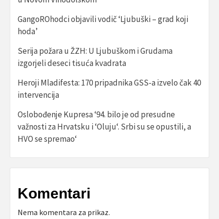
GangoROhodci objavili vodič ‘Ljubuški – grad koji
hoda’
Serija požara u ŽZH: U Ljubuškom i Grudama
izgorjeli deseci tisuća kvadrata
Heroji Mladifesta: 170 pripadnika GSS-a izvelo čak 40
intervencija
Oslobođenje Kupresa ‘94. bilo je od presudne
važnosti za Hrvatsku i ‘Oluju‘. Srbi su se opustili, a
HVO se spremao‘
Komentari
Nema komentara za prikaz.