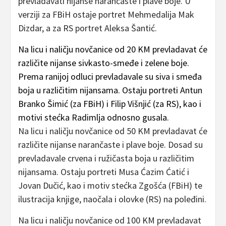
prevladavati nijanse narančaste i plave boje. U
verziji za FBiH ostaje portret Mehmedalija Mak
Dizdar, a za RS portret Aleksa Šantić.
Na licu i naličju novčanice od 20 KM prevladavat će
različite nijanse sivkasto-smeđe i zelene boje.
Prema ranijoj odluci prevladavale su siva i smeđa
boja u različitim nijansama. Ostaju portreti Antun
Branko Šimić (za FBiH) i Filip Višnjić (za RS), kao i
motivi stećka Radimlja odnosno gusala.
Na licu i naličju novčanice od 50 KM prevladavat će
različite nijanse narančaste i plave boje. Dosad su
prevladavale crvena i ružičasta boja u različitim
nijansama. Ostaju portreti Musa Ćazim Ćatić i
Jovan Dučić, kao i motiv stećka Zgošća (FBiH) te
ilustracija knjige, naočala i olovke (RS) na poleđini.
Na licu i naličju novčanice od 100 KM prevladavat