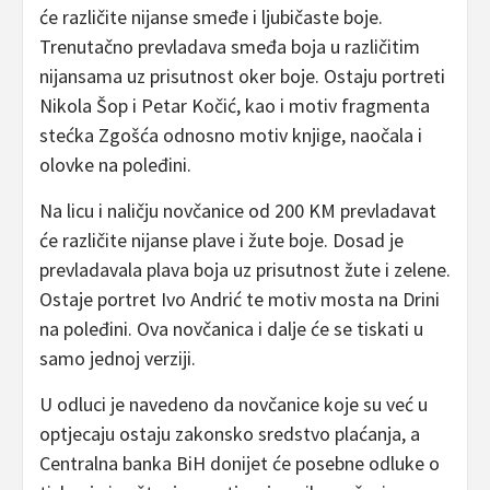
će različite nijanse smeđe i ljubičaste boje.
Trenutačno prevladava smeđa boja u različitim
nijansama uz prisutnost oker boje. Ostaju portreti
Nikola Šop i Petar Kočić, kao i motiv fragmenta
stećka Zgošća odnosno motiv knjige, naočala i
olovke na poleđini.
Na licu i naličju novčanice od 200 KM prevladavat
će različite nijanse plave i žute boje. Dosad je
prevladavala plava boja uz prisutnost žute i zelene.
Ostaje portret Ivo Andrić te motiv mosta na Drini
na poleđini. Ova novčanica i dalje će se tiskati u
samo jednoj verziji.
U odluci je navedeno da novčanice koje su već u
optjecaju ostaju zakonsko sredstvo plaćanja, a
Centralna banka BiH donijet će posebne odluke o