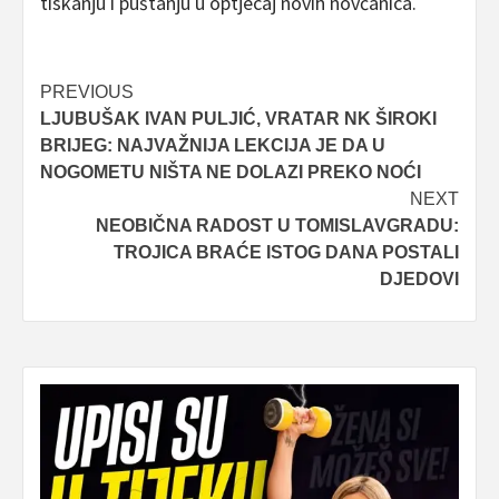
tiskanju i puštanju u optjecaj novih novčanica.
Post
PREVIOUS
LJUBUŠAK IVAN PULJIĆ, VRATAR NK ŠIROKI
navigation
BRIJEG: NAJVAŽNIJA LEKCIJA JE DA U
NOGOMETU NIŠTA NE DOLAZI PREKO NOĆI
NEXT
NEOBIČNA RADOST U TOMISLAVGRADU:
TROJICA BRAĆE ISTOG DANA POSTALI
DJEDOVI