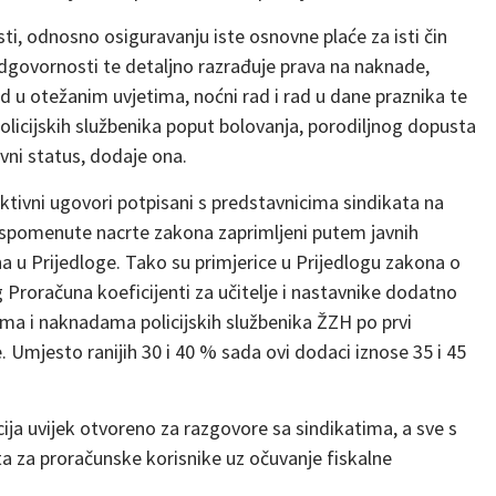
ti, odnosno osiguravanju iste osnovne plaće za isti čin
odgovornosti te detaljno razrađuje prava na naknade,
d u otežanim uvjetima, noćni rad i rad u dane praznika te
policijskih službenika poput bolovanja, porodiljnog dopusta
vni status, dodaje ona.
ektivni ugovori potpisani s predstavnicima sindikata na
na spomenute nacrte zakona zaprimljeni putem javnih
na u Prijedloge. Tako su primjerice u Prijedlogu zakona o
Proračuna koeficijenti za učitelje i nastavnike dodatno
ma i naknadama policijskih službenika ŽZH po prvi
 Umjesto ranijih 30 i 40 % sada ovi dodaci iznose 35 i 45
cija uvijek otvoreno za razgovore sa sindikatima, a sve s
ta za proračunske korisnike uz očuvanje fiskalne