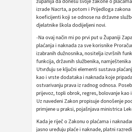
županija da donesu svoje zakone o plaćama, 
izrade Nacrta, a potom i Prijedloga zakon
koeficijenti koji se odnose na državne služ
djelatnike škola dodijeljeni novi.
-Na ovaj način mi po prvi put u Županiji Z
plaćanja i naknada za sve korisnike Proraču
izabranih dužnosnika, nositelja izvršnih funkc
funkcija, državnih službenika, namještenika
Utvrđuju se ključni elementi sustava plaćanja
kao i vrste dodataka i naknada koje pripad
ostvarivanju prava iz radnog odnosa. Poseb
prijevoz, topli obrok, regres, bolovanje kao
Uz navedeni Zakon propisuje donošenje podz
primjene u praksi, pojašnjava ministrica Le
Kada je riječ o Zakonu o plaćama i naknada
jasno uređuju plaće i naknade, platni razredi 