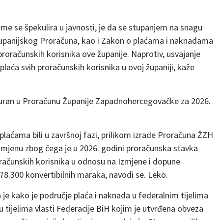
 čime se špekulira u javnosti, je da se stupanjem na snagu
upanijskog Proračuna, kao i Zakon o plaćama i naknadama
proračunskih korisnika ove županije. Naprotiv, usvajanje
laća svih proračunskih korisnika u ovoj županiji, kaže
iguran u Proračunu Županije Zapadnohercegovačke za 2026.
laćama bili u završnoj fazi, prilikom izrade Proračuna ŽZH
rimjenu zbog čega je u 2026. godini proračunska stavka
oračunskih korisnika u odnosu na Izmjene i dopune
78.300 konvertibilnih maraka, navodi se. Leko.
 je kako je područje plaća i naknada u federalnim tijelima
ijelima vlasti Federacije BiH kojim je utvrđena obveza