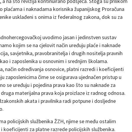
a na što revizija kontinuirano podsjeća. Stoga su prilikom
a o plaćama i naknadama korisnika županijskog Proračuna
benike usklađeni s onima iz federalnog zakona, dok su za
apadnohercegovačkoj uvodimo jasan i jedinstven sustav
namo kojim se na cjelovit način uređuju plaće i naknade
ija, savjetnika, pravobranitelja i drugih nositelja pravnih
 kao i zaposlenika u osnovnim i srednjim školama.
, način određivanja osnovice, platni razredi i koeficijenti
aju zaposlenicima čime se osigurava ujednačen pristup u
no se uređuju i pojedina prava kao što su naknade za
 i druga materijalna prava koja proizlaze iz radnog odnosa.
akonskih akata i pravilnika radi potpune i dosljedne
ko.
ma policijskih službenika ŽZH, njime se među ostalim
i koeficijenti za platne razrede policijskih službenika.