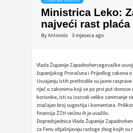
LJUBUŠKE NOVOSTI
Ministrica Leko: 
najveći rast plać
By
Antonela
3 mjeseca ago
Vlada Županije Zapadnohercegovačke usvoji
županijskog Proračuna i Prijedlog zakona o
Usvajanju istih prethodile su javne rasprav
riječ o zakonima koji se po prvi put donose u
korisnike, isti su izazvali veliko zanimanje s
značajan broj sugestija i komentara. Prili
financija ŽZH većinu ih je uvažilo.
Dopredsjednica Vlade Županije Zapadnoherc
za Fenu objašnjavaju razloge zbog kojih su 