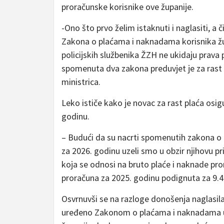
proračunske korisnike ove županije.
-Ono što prvo želim istaknuti i naglasiti, a
Zakona o plaćama i naknadama korisnika ž
policijskih službenika ŽZH ne ukidaju prava 
spomenuta dva zakona preduvjet je za rast p
ministrica.
Leko ističe kako je novac za rast plaća os
godinu.
– Budući da su nacrti spomenutih zakona o p
za 2026. godinu uzeli smo u obzir njihovu p
koja se odnosi na bruto plaće i naknade pr
proračuna za 2025. godinu podignuta za 9.4
Osvrnuvši se na razloge donošenja naglasila
uređeno Zakonom o plaćama i naknadama u t