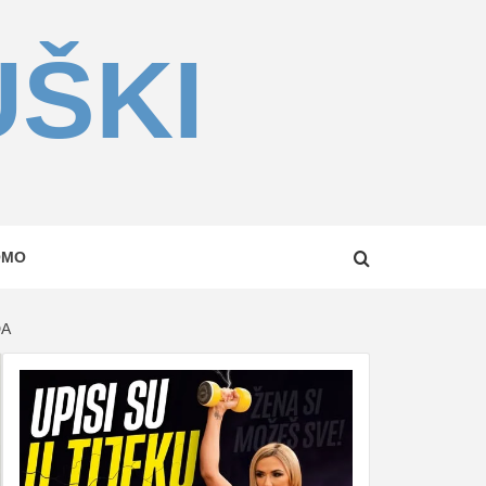
UŠKI
OMO
DA