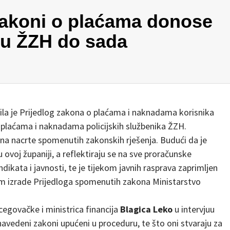
Zakoni o plaćama donose
a u ŽZH do sada
la je Prijedlog zakona o plaćama i naknadama korisnika
 plaćama i naknadama policijskih službenika ŽZH.
e na nacrte spomenutih zakonskih rješenja. Budući da je
 ovoj županiji, a reflektiraju se na sve proračunske
indikata i javnosti, te je tijekom javnih rasprava zaprimljen
kom izrade Prijedloga spomenutih zakona Ministarstvo
egovačke i ministrica financija
Blagica Leko
u intervjuu
navedeni zakoni upućeni u proceduru, te što oni stvaraju za