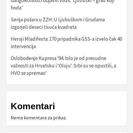
GangoROhodci objavili vodič ‘Ljubuški – grad koji
hoda’
Serija požara u ŽZH: U Ljubuškom i Grudama
izgorjeli deseci tisuća kvadrata
Heroji Mladifesta: 170 pripadnika GSS-a izvelo čak 40
intervencija
Oslobođenje Kupresa ‘94. bilo je od presudne
važnosti za Hrvatsku i ‘Oluju‘. Srbi su se opustili, a
HVO se spremao‘
Komentari
Nema komentara za prikaz.