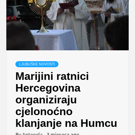
LJUBUŠKE NOVOSTI
Marijini ratnici
Hercegovina
organiziraju
cjelonoćno
klanjanje na Humcu
By
Antonela
3 mjeseca ago