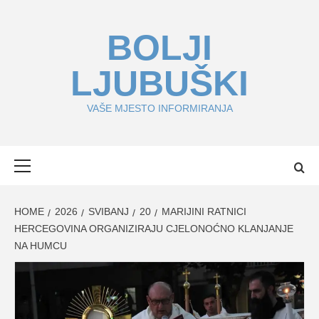
Skip
to
BOLJI
content
LJUBUŠKI
VAŠE MJESTO INFORMIRANJA
Primary
Menu
HOME
2026
SVIBANJ
20
MARIJINI RATNICI
HERCEGOVINA ORGANIZIRAJU CJELONOĆNO KLANJANJE
NA HUMCU