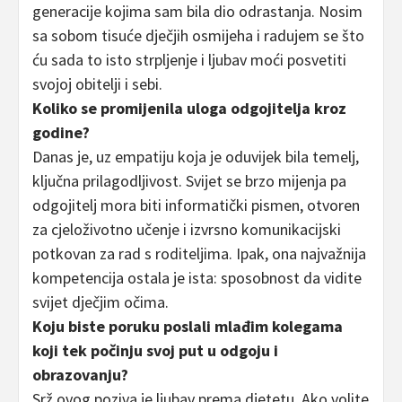
generacije kojima sam bila dio odrastanja. Nosim
sa sobom tisuće dječjih osmijeha i radujem se što
ću sada to isto strpljenje i ljubav moći posvetiti
svojoj obitelji i sebi.
Koliko se promijenila uloga odgojitelja kroz
godine?
Danas je, uz empatiju koja je oduvijek bila temelj,
ključna prilagodljivost. Svijet se brzo mijenja pa
odgojitelj mora biti informatički pismen, otvoren
za cjeloživotno učenje i izvrsno komunikacijski
potkovan za rad s roditeljima. Ipak, ona najvažnija
kompetencija ostala je ista: sposobnost da vidite
svijet dječjim očima.
Koju biste poruku poslali mlađim kolegama
koji tek počinju svoj put u odgoju i
obrazovanju?
Srž ovog poziva je ljubav prema djetetu. Ako volite