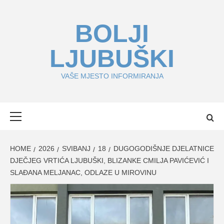
Skip
to
BOLJI
content
LJUBUŠKI
VAŠE MJESTO INFORMIRANJA
Primary
Menu
HOME
2026
SVIBANJ
18
DUGOGODIŠNJE DJELATNICE
DJEČJEG VRTIĆA LJUBUŠKI, BLIZANKE CMILJA PAVIĆEVIĆ I
SLAĐANA MELJANAC, ODLAZE U MIROVINU