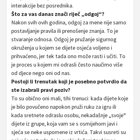
interakcije bez posrednika.
Što za vas danas znači riječ „odgoj“?
Nakon svih ovih godina, odgoj za mene nije samo
postavljanje pravila ili prenošenje znanja. To je
stvaranje odnosa. Odgoj je pružanje sigurnog
okruženja u kojem se dijete osjeća voljeno i
prihvaćeno, jer tek tada ono može rasti i učiti. To
je proces u kojem mi odrasli često naučimo više
od djece nego oni od nas.
Postoji li trenutak koji je posebno potvrdio da
ste izabrali pravi poziv?
To su obično oni mali, tihi trenuci: kada dijete koje
je bilo povučeno napokon pruži ruku za igru ili
kada sretnete odraslu osobu, nekadašnje „svoje“
dijete iz grupe, koja vam se s osmijehom javi i
sjeća se neke uspomene iz vrtića. Takvi susreti su