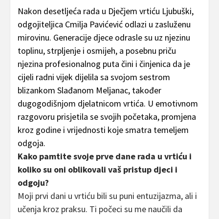
Nakon desetljeća rada u Dječjem vrtiću Ljubuški,
odgojiteljica Cmilja Pavićević odlazi u zasluženu
mirovinu. Generacije djece odrasle su uz njezinu
toplinu, strpljenje i osmijeh, a posebnu priču
njezina profesionalnog puta čini i činjenica da je
cijeli radni vijek dijelila sa svojom sestrom
blizankom Slađanom Meljanac, također
dugogodišnjom djelatnicom vrtića. U emotivnom
razgovoru prisjetila se svojih početaka, promjena
kroz godine i vrijednosti koje smatra temeljem
odgoja.
Kako pamtite svoje prve dane rada u vrtiću i
koliko su oni oblikovali vaš pristup djeci i
odgoju?
Moji prvi dani u vrtiću bili su puni entuzijazma, ali i
učenja kroz praksu. Ti počeci su me naučili da