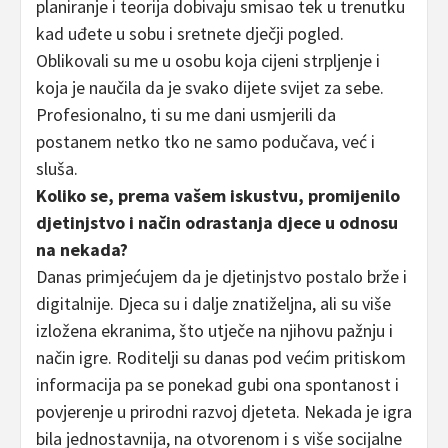
planiranje i teorija dobivaju smisao tek u trenutku
kad uđete u sobu i sretnete dječji pogled.
Oblikovali su me u osobu koja cijeni strpljenje i
koja je naučila da je svako dijete svijet za sebe.
Profesionalno, ti su me dani usmjerili da
postanem netko tko ne samo podučava, već i
sluša.
Koliko se, prema vašem iskustvu, promijenilo
djetinjstvo i način odrastanja djece u odnosu
na nekada?
Danas primjećujem da je djetinjstvo postalo brže i
digitalnije. Djeca su i dalje znatiželjna, ali su više
izložena ekranima, što utječe na njihovu pažnju i
način igre. Roditelji su danas pod većim pritiskom
informacija pa se ponekad gubi ona spontanost i
povjerenje u prirodni razvoj djeteta. Nekada je igra
bila jednostavnija, na otvorenom i s više socijalne