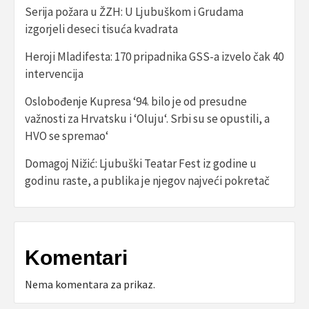
Serija požara u ŽZH: U Ljubuškom i Grudama
izgorjeli deseci tisuća kvadrata
Heroji Mladifesta: 170 pripadnika GSS-a izvelo čak 40
intervencija
Oslobođenje Kupresa ‘94. bilo je od presudne
važnosti za Hrvatsku i ‘Oluju‘. Srbi su se opustili, a
HVO se spremao‘
Domagoj Nižić: Ljubuški Teatar Fest iz godine u
godinu raste, a publika je njegov najveći pokretač
Komentari
Nema komentara za prikaz.