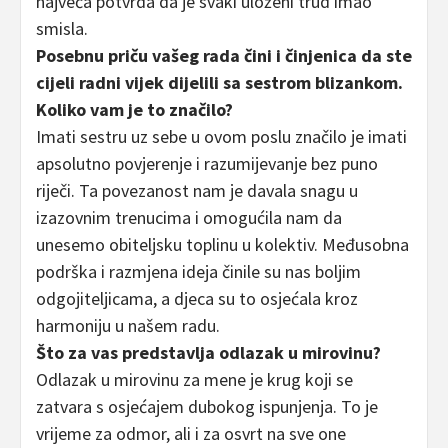
najveća potvrda da je svaki uloženi trud imao
smisla.
Posebnu priču vašeg rada čini i činjenica da ste
cijeli radni vijek dijelili sa sestrom blizankom.
Koliko vam je to značilo?
Imati sestru uz sebe u ovom poslu značilo je imati
apsolutno povjerenje i razumijevanje bez puno
riječi. Ta povezanost nam je davala snagu u
izazovnim trenucima i omogućila nam da
unesemo obiteljsku toplinu u kolektiv. Međusobna
podrška i razmjena ideja činile su nas boljim
odgojiteljicama, a djeca su to osjećala kroz
harmoniju u našem radu.
Što za vas predstavlja odlazak u mirovinu?
Odlazak u mirovinu za mene je krug koji se
zatvara s osjećajem dubokog ispunjenja. To je
vrijeme za odmor, ali i za osvrt na sve one