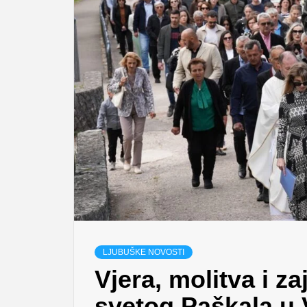
LJUBUŠKE NOVOSTI
Vjera, molitva i z
svetog Paškala u V