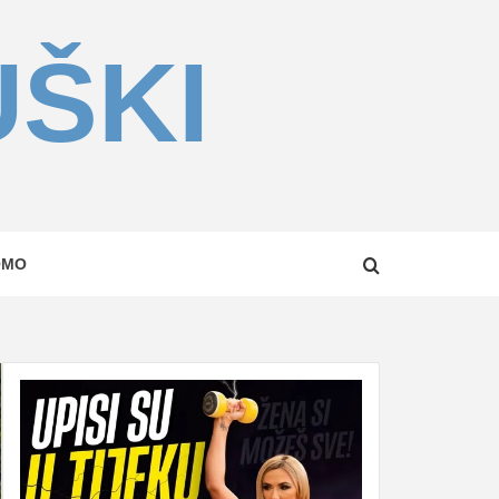
UŠKI
OMO