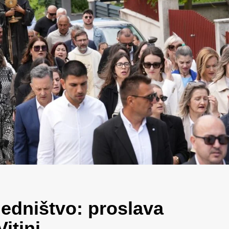
ajedništvo: proslava
itini