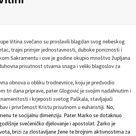
župe Vitina svečano su proslavili blagdan svog nebeskog
etac, trajni primjer jednostavnosti, duboke poniznosti i
skom Sakramentu i ove je godine okupio mnoštvo župljana
duhovna prisutnost stvarna snaga i veliki blagoslov za
vna obnova u obliku trodnevnice, koju je predvodio
om tri dana priprave, pater Glogović je svojim nadahnutim i
namenitosti i krjeposti svetog Paškala, stavljajući
av i privrženost Kristu prisutnom u euharistiji.
No,
emenu te socijalnu dimenziju. Pater Marko se dotaknuo
dišnje svećeničko djelovanje i apostolat. Žarko je
ota, brizi za zlostavljane žene te brojnim aktivnostima za