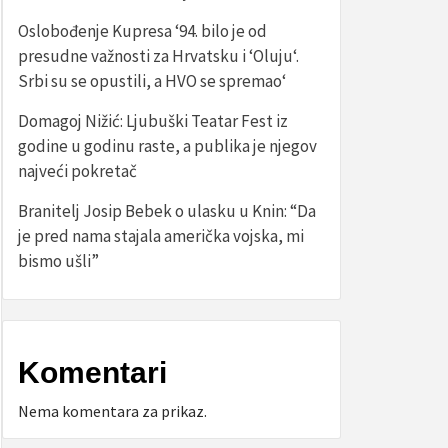
Oslobođenje Kupresa ‘94. bilo je od
presudne važnosti za Hrvatsku i ‘Oluju‘.
Srbi su se opustili, a HVO se spremao‘
Domagoj Nižić: Ljubuški Teatar Fest iz
godine u godinu raste, a publika je njegov
najveći pokretač
Branitelj Josip Bebek o ulasku u Knin: “Da
je pred nama stajala američka vojska, mi
bismo ušli”
Komentari
Nema komentara za prikaz.