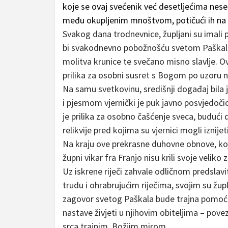
koje se ovaj svećenik već desetljećima nese
među okupljenim mnoštvom, potičući ih na k
Svakog dana trodnevnice, župljani su imali 
bi svakodnevno pobožnošću svetom Paškalu i
molitva krunice te svečano misno slavlje. Ov
prilika za osobni susret s Bogom po uzoru n
Na samu svetkovinu, središnji događaj bila
i pjesmom vjernički je puk javno posvjedoči
je prilika za osobno čašćenje sveca, budući 
relikvije pred kojima su vjernici mogli iznijet
Na kraju ove prekrasne duhovne obnove, koja 
župni vikar fra Franjo nisu krili svoje veliko
Uz iskrene riječi zahvale odličnom predslav
trudu i ohrabrujućim riječima, svojim su žup
zagovor svetog Paškala bude trajna pomoć 
nastave živjeti u njihovim obiteljima – povez
srca trajnim, Božjim mirom.