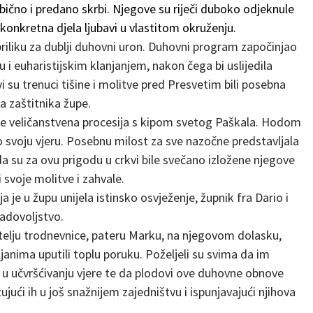
bično i predano skrbi. Njegove su riječi duboko odjeknule
onkretna djela ljubavi u vlastitom okruženju.
priliku za dublji duhovni uron. Duhovni program započinjao
 euharistijskim klanjanjem, nakon čega bi uslijedila
i su trenuci tišine i molitve pred Presvetim bili posebna
a zaštitnika župe.
 je veličanstvena procesija s kipom svetog Paškala. Hodom
o svoju vjeru. Posebnu milost za sve nazočne predstavljala
da su za ovu prigodu u crkvi bile svečano izložene njegove
i svoje molitve i zahvale.
je u župu unijela istinsko osvježenje, župnik fra Dario i
 zadovoljstvo.
itelju trodnevnice, pateru Marku, na njegovom dolasku,
ljanima uputili toplu poruku. Poželjeli su svima da im
u učvršćivanju vjere te da plodovi ove duhovne obnove
ujući ih u još snažnijem zajedništvu i ispunjavajući njihova