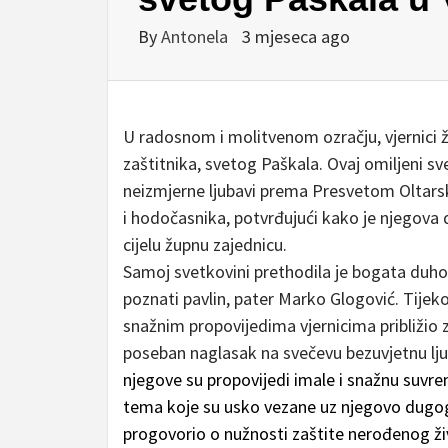
By
Antonela
3 mjeseca ago
U radosnom i molitvenom ozračju, vjernici 
zaštitnika, svetog Paškala. Ovaj omiljeni sv
neizmjerne ljubavi prema Presvetom Oltar
i hodočasnika, potvrđujući kako je njegova 
cijelu župnu zajednicu.
Samoj svetkovini prethodila je bogata duho
poznati pavlin, pater Marko Glogović. Tijek
snažnim propovijedima vjernicima približio z
poseban naglasak na svečevu bezuvjetnu ljub
njegove su propovijedi imale i snažnu suvr
tema koje su usko vezane uz njegovo dugogo
progovorio o nužnosti zaštite nerođenog živ