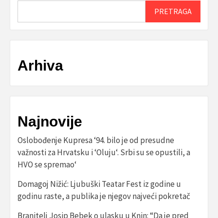
PRETRAGA
Arhiva
Najnovije
Oslobođenje Kupresa ‘94. bilo je od presudne
važnosti za Hrvatsku i ‘Oluju‘. Srbi su se opustili, a
HVO se spremao‘
Domagoj Nižić: Ljubuški Teatar Fest iz godine u
godinu raste, a publika je njegov najveći pokretač
Branitelj Josip Bebek o ulasku u Knin: “Da je pred