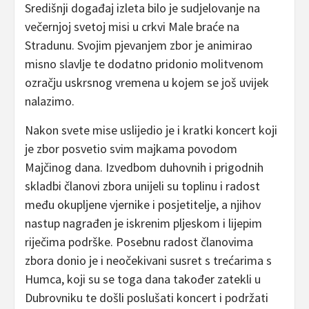
Središnji događaj izleta bilo je sudjelovanje na
večernjoj svetoj misi u crkvi Male braće na
Stradunu. Svojim pjevanjem zbor je animirao
misno slavlje te dodatno pridonio molitvenom
ozračju uskrsnog vremena u kojem se još uvijek
nalazimo.
Nakon svete mise uslijedio je i kratki koncert koji
je zbor posvetio svim majkama povodom
Majčinog dana. Izvedbom duhovnih i prigodnih
skladbi članovi zbora unijeli su toplinu i radost
među okupljene vjernike i posjetitelje, a njihov
nastup nagrađen je iskrenim pljeskom i lijepim
riječima podrške. Posebnu radost članovima
zbora donio je i neočekivani susret s trećarima s
Humca, koji su se toga dana također zatekli u
Dubrovniku te došli poslušati koncert i podržati