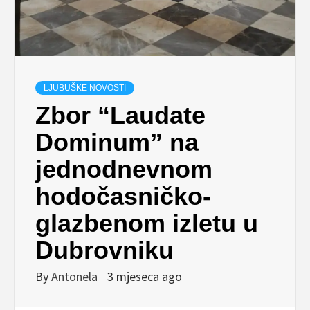
LJUBUŠKE NOVOSTI
Zbor “Laudate
Dominum” na
jednodnevnom
hodočasničko-
glazbenom izletu u
Dubrovniku
By
Antonela
3 mjeseca ago