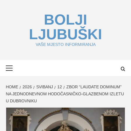
Skip
to
BOLJI
content
LJUBUŠKI
VAŠE MJESTO INFORMIRANJA
Primary
Menu
HOME
2026
SVIBANJ
12
ZBOR “LAUDATE DOMINUM”
NA JEDNODNEVNOM HODOČASNIČKO-GLAZBENOM IZLETU
U DUBROVNIKU