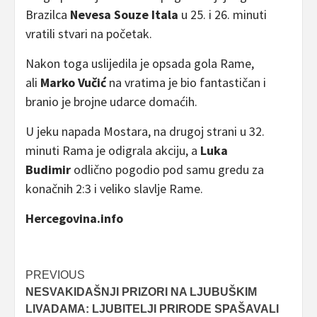
Brazilca
Nevesa Souze Itala
u 25. i 26. minuti
vratili stvari na početak.
Nakon toga uslijedila je opsada gola Rame,
ali
Marko Vučić
na vratima je bio fantastičan i
branio je brojne udarce domaćih.
U jeku napada Mostara, na drugoj strani u 32.
minuti Rama je odigrala akciju, a
Luka
Budimir
odlično pogodio pod samu gredu za
konačnih 2:3 i veliko slavlje Rame.
Hercegovina.info
Post
PREVIOUS
NESVAKIDAŠNJI PRIZORI NA LJUBUŠKIM
navigation
LIVADAMA: LJUBITELJI PRIRODE SPAŠAVALI