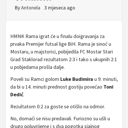
By
Antonela
3 mjeseca ago
HMNK Rama igrat će u finalu doigravanja za
prvaka Premijer futsal lige BiH. Rama je sinoć u
Mostaru, u majstorici, pobijedila FC Mostar Stari
Grad Staklorad rezultatom 2:3 i tako s ukupnih 2:1
u pobjedama prošla dalje.
Poveli su Ramci golom
Luke Budimira
u 9. minuti,
da bi u 14. minuti prednost gostiju povećao
Toni
Dedić
.
Rezultatom 0:2 za goste se otišlo na odmor.
No, domaći se nisu predavali. Furiozno su ušli u
drugo poluvrijeme i s dva pogotka sjajnog