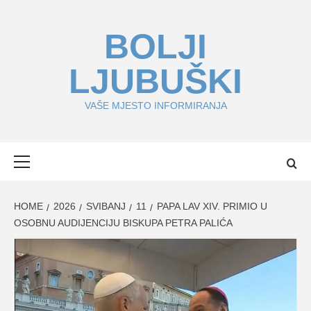
Skip
to
BOLJI
content
LJUBUŠKI
VAŠE MJESTO INFORMIRANJA
Primary
Menu
HOME
2026
SVIBANJ
11
PAPA LAV XIV. PRIMIO U
OSOBNU AUDIJENCIJU BISKUPA PETRA PALIĆA