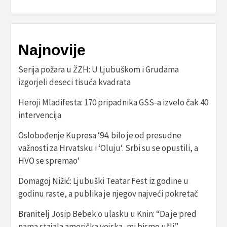
Najnovije
Serija požara u ŽZH: U Ljubuškom i Grudama
izgorjeli deseci tisuća kvadrata
Heroji Mladifesta: 170 pripadnika GSS-a izvelo čak 40
intervencija
Oslobođenje Kupresa ‘94. bilo je od presudne
važnosti za Hrvatsku i ‘Oluju‘. Srbi su se opustili, a
HVO se spremao‘
Domagoj Nižić: Ljubuški Teatar Fest iz godine u
godinu raste, a publika je njegov najveći pokretač
Branitelj Josip Bebek o ulasku u Knin: “Da je pred
nama stajala američka vojska, mi bismo ušli”