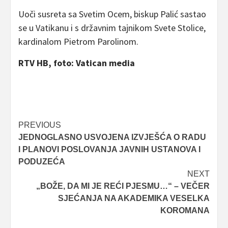
Uoči susreta sa Svetim Ocem, biskup Palić sastao
se u Vatikanu i s državnim tajnikom Svete Stolice,
kardinalom Pietrom Parolinom.
RTV HB, foto: Vatican media
Post
PREVIOUS
JEDNOGLASNO USVOJENA IZVJEŠĆA O RADU
navigation
I PLANOVI POSLOVANJA JAVNIH USTANOVA I
PODUZEĆA
NEXT
„BOŽE, DA MI JE REĆI PJESMU…“ – VEČER
SJEĆANJA NA AKADEMIKA VESELKA
KOROMANA