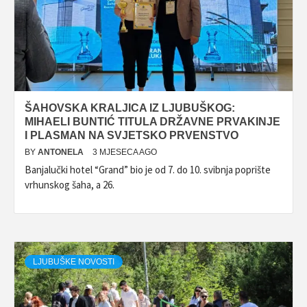
ŠAHOVSKA KRALJICA IZ LJUBUŠKOG:
MIHAELI BUNTIĆ TITULA DRŽAVNE PRVAKINJE
I PLASMAN NA SVJETSKO PRVENSTVO
BY
ANTONELA
3 MJESECA AGO
Banjalučki hotel “Grand” bio je od 7. do 10. svibnja poprište
vrhunskog šaha, a 26.
LJUBUŠKE NOVOSTI