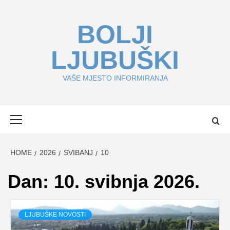
Skip
to
BOLJI
content
LJUBUŠKI
VAŠE MJESTO INFORMIRANJA
Primary
Menu
HOME
2026
SVIBANJ
10
Dan:
10. svibnja 2026.
LJUBUŠKE NOVOSTI