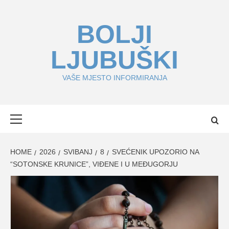
Skip
to
BOLJI
content
LJUBUŠKI
VAŠE MJESTO INFORMIRANJA
Primary
Menu
HOME
2026
SVIBANJ
8
SVEĆENIK UPOZORIO NA
“SOTONSKE KRUNICE”, VIĐENE I U MEĐUGORJU