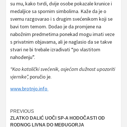
su mu, kako tvrdi, dvije osobe pokazale krunice i
medaljice sa spornim simbolima. Kaže da je o
svemu razgovarao i s drugim svećenikom koji se
bavi tom temom. Dodao je da promjene na
nabožnim predmetima ponekad mogu imati veze
s privatnim objavama, ali je naglasio da se takve
stvari ne bi trebale izrađivati “po vlastitom
nahođenju”.
“Kao katolički svećenik, osjećam dužnost upozoriti
vjernike”,
poručio je.
www.brotnjo.info
Post
PREVIOUS
ZLATKO DALIĆ UOČI SP-A HODOČASTI OD
navigation
RODNOG LIVNA DO MEĐUGORJA