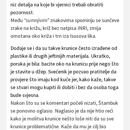
niz detalja na koje bi vjernici trebali obratiti
pozornost.
Među
“sumnjivim”
znakovima spominju se sunčeve
zrake na križu, križ bez natpisa INRI, zmija
omotana oko križa i trn iza Isusova lika.
Dodaje se i da su takve krunice često izrađene od
plastike ili drugih jeftinijih materijala. Ukratko,
poruka je bila: bacite oko na krunicu prije nego što
je stavite u džep. Svećenik je pozvao pratitelje da
provjere što imaju kod kuće jer, kako kaže, takve
se stvari mogu kupiti ili dobiti i bez da osoba toga
bude svjesna.
Nakon što su se komentari počeli nizati, Štambuk
se ponovno oglasio. Naglasio je da nije htio reći
kako je molitva krunice nešto loše niti da su sve
krunice problematične. Kaže da mu je cilj bio