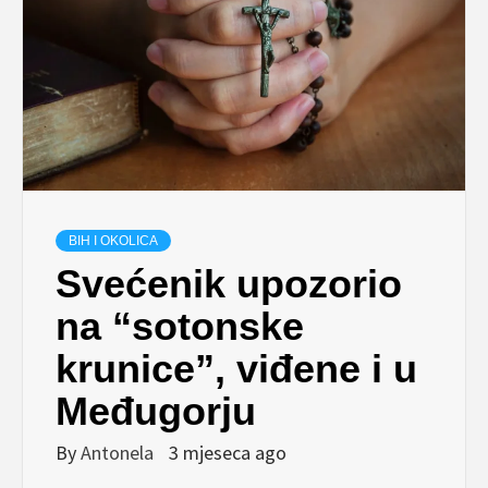
BIH I OKOLICA
Svećenik upozorio
na “sotonske
krunice”, viđene i u
Međugorju
By
Antonela
3 mjeseca ago