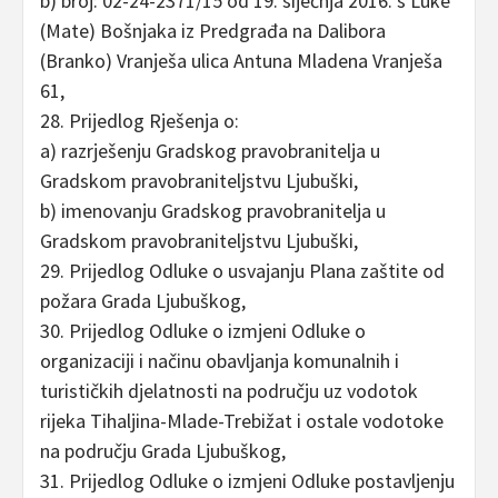
b) broj: 02-24-2371/15 od 19. siječnja 2016. s Luke
(Mate) Bošnjaka iz Predgrađa na Dalibora
(Branko) Vranješa ulica Antuna Mladena Vranješa
61,
28. Prijedlog Rješenja o:
a) razrješenju Gradskog pravobranitelja u
Gradskom pravobraniteljstvu Ljubuški,
b) imenovanju Gradskog pravobranitelja u
Gradskom pravobraniteljstvu Ljubuški,
29. Prijedlog Odluke o usvajanju Plana zaštite od
požara Grada Ljubuškog,
30. Prijedlog Odluke o izmjeni Odluke o
organizaciji i načinu obavljanja komunalnih i
turističkih djelatnosti na području uz vodotok
rijeka Tihaljina-Mlade-Trebižat i ostale vodotoke
na području Grada Ljubuškog,
31. Prijedlog Odluke o izmjeni Odluke postavljenju