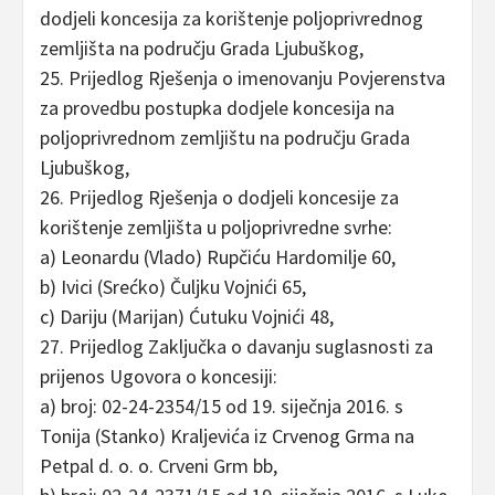
dodjeli koncesija za korištenje poljoprivrednog
zemljišta na području Grada Ljubuškog,
25. Prijedlog Rješenja o imenovanju Povjerenstva
za provedbu postupka dodjele koncesija na
poljoprivrednom zemljištu na području Grada
Ljubuškog,
26. Prijedlog Rješenja o dodjeli koncesije za
korištenje zemljišta u poljoprivredne svrhe:
a) Leonardu (Vlado) Rupčiću Hardomilje 60,
b) Ivici (Srećko) Čuljku Vojnići 65,
c) Dariju (Marijan) Ćutuku Vojnići 48,
27. Prijedlog Zaključka o davanju suglasnosti za
prijenos Ugovora o koncesiji:
a) broj: 02-24-2354/15 od 19. siječnja 2016. s
Tonija (Stanko) Kraljevića iz Crvenog Grma na
Petpal d. o. o. Crveni Grm bb,