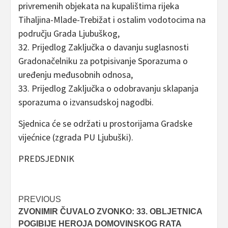
privremenih objekata na kupalištima rijeka
Tihaljina-Mlade-Trebižat i ostalim vodotocima na
području Grada Ljubuškog,
32. Prijedlog Zaključka o davanju suglasnosti
Gradonačelniku za potpisivanje Sporazuma o
uređenju međusobnih odnosa,
33. Prijedlog Zaključka o odobravanju sklapanja
sporazuma o izvansudskoj nagodbi.
Sjednica će se održati u prostorijama Gradske
vijećnice (zgrada PU Ljubuški).
PREDSJEDNIK
Post
PREVIOUS
ZVONIMIR ČUVALO ZVONKO: 33. OBLJETNICA
navigation
POGIBIJE HEROJA DOMOVINSKOG RATA