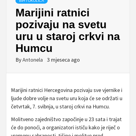
BIH I OKOLICA
Marijini ratnici
pozivaju na svetu
uru u staroj crkvi na
Humcu
By
Antonela
3 mjeseca ago
Marijini ratnici Hercegovina pozivaju sve vjernike i
ljude dobre volje na svetu uru koja će se održati u
četvrtak, 7. svibnja, u staroj crkvi na Humcu.
Molitveno zajedništvo započinje u 23 sata i trajat
će do ponoći, a organizatori ističu kako je riječ o
vremenu sabranosti, tišine i molitve pred