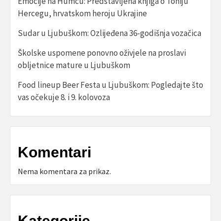
Emocije na Humcu: Predstavljena knjiga o Toniju
Hercegu, hrvatskom heroju Ukrajine
Sudar u Ljubuškom: Ozlijeđena 36-godišnja vozačica
Školske uspomene ponovno oživjele na proslavi
obljetnice mature u Ljubuškom
Food lineup Beer Festa u Ljubuškom: Pogledajte što
vas očekuje 8. i 9. kolovoza
Komentari
Nema komentara za prikaz.
Kategorije