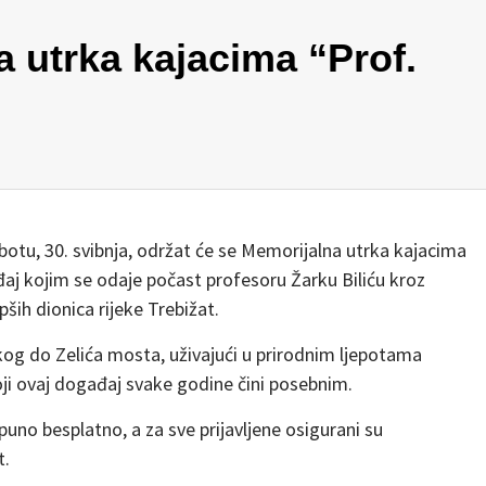
 utrka kajacima “Prof.
otu, 30. svibnja, održat će se Memorijalna utrka kajacima
ađaj kojim se odaje počast profesoru Žarku Biliću kroz
pših dionica rijeke Trebižat.
skog do Zelića mosta, uživajući u prirodnim ljepotama
i ovaj događaj svake godine čini posebnim.
puno besplatno, a za sve prijavljene osigurani su
t.