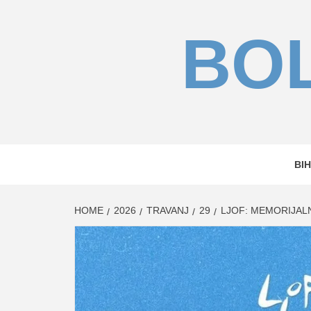
Skip
to
BOL
content
BIH
HOME
2026
TRAVANJ
29
LJOF: MEMORIJALN