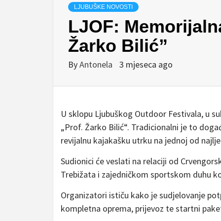
LJUBUŠKE NOVOSTI
LJOF: Memorijalna
Žarko Bilić”
By
Antonela
3 mjeseca ago
U sklopu Ljubuškog Outdoor Festivala, u sub
„Prof. Žarko Bilić“. Tradicionalni je to dog
revijalnu kajakašku utrku na jednoj od najlje
Sudionici će veslati na relaciji od Crvengor
Trebižata i zajedničkom sportskom duhu koj
Organizatori ističu kako je sudjelovanje pot
kompletna oprema, prijevoz te startni pake