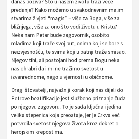
danas poziva? Što u našem životu traži veće
predanje? Kako možemo u svakodnevnim malim
stvarima živjeti “magis” – više za Boga, više za
bližnjega, više za ono što vodi životu u Kristu?
Neka nam Petar bude zagovornik, osobito
mladima koji traže svoj put, onima koji se bore s
neizvjesnošću, te svima koji u patnji traže smisao.
Njegov tihi, ali postojani hod prema Bogu neka
nas ohrabri da i mi ne tražimo svetost u
izvanrednome, nego u vjernosti u običnome.
Dragi štovatelji, najvažniji korak koji nas dijeli do
Petrove beatifikacije jest službeno priznanje čuda
po njegovu zagovoru. To je sada ključna i jedina
velika stepenica koja preostaje, jer je Crkva već
potvrdila svetost njegova života kroz dekret o
herojskim krepostima.