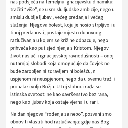
nas podsjeća na temeljnu ignacijevsku dinamiku:
tražiti “više”, ne u smislu ljudske ambicije, nego u
smislu dublje ljubavi, većeg predanja i većeg
služenja. Njegova bolest, koju je nosio strpljivo i u
tihoj predanosti, postaje mjesto duhovnog
razlučivanja u kojem se križ ne odbacuje, nego
prihvaća kao put sjedinjenja s Kristom. Njegov
život nas uči i ignacijevskoj ravnodušnosti – onoj
nutarnjoj slobodi koja omogućuje da čovjek ne
bude zarobljen ni zdravljem ni bolešću, ni
uspjehom ni neuspjehom, nego da u svemu traži i
pronalazi volju Božju. U toj slobodi rađa se
istinska svetost: ne kao savršenstvo bez rana,
nego kao ljubav koja ostaje vjerna i u rani.
Na dan njegova “rođenja za nebo”, pozvani smo
obnoviti vlastiti hod razlučivanja: gdje nas Bog