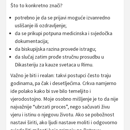
Što to konkretno znači?
potrebno je da se prijavi moguće izvanredno
uslišanje ili ozdravljenje;
da se prikupi potpuna medicinska i svjedočka
dokumentacija;
da biskupijska razina provede istragu;
da slučaj zatim prođe stručnu prosudbu u
Dikasteriju za kauze svetaca u Rimu.
Važno je biti i realan: takvi postupci često traju
godinama, pa čak i desetljećima. Crkva namjerno
ide polako kako bi sve bilo temeljito i
vjerodostojno. Moje osobno mišljenje je to da nije
najvažnije “ubrzati proces”, nego sačuvati živu
vjeru i istinu o njegovu životu. Ako se pobožnost
nastavi širiti, ako ljudi nastave moliti i odgovorno