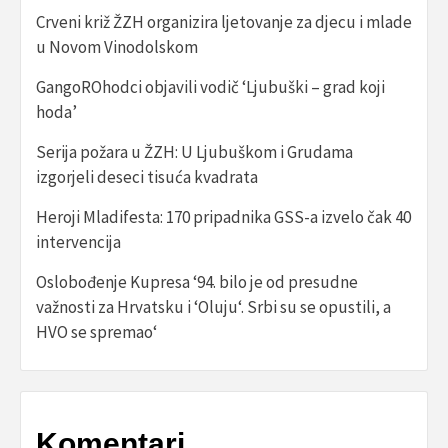
Crveni križ ŽZH organizira ljetovanje za djecu i mlade
u Novom Vinodolskom
GangoROhodci objavili vodič ‘Ljubuški – grad koji
hoda’
Serija požara u ŽZH: U Ljubuškom i Grudama
izgorjeli deseci tisuća kvadrata
Heroji Mladifesta: 170 pripadnika GSS-a izvelo čak 40
intervencija
Oslobođenje Kupresa ‘94. bilo je od presudne
važnosti za Hrvatsku i ‘Oluju‘. Srbi su se opustili, a
HVO se spremao‘
Komentari