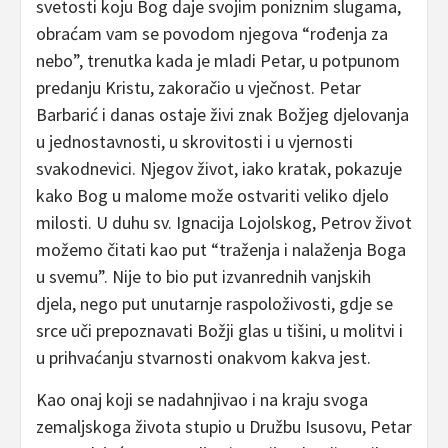
svetosti koju Bog daje svojim poniznim slugama,
obraćam vam se povodom njegova “rođenja za
nebo”, trenutka kada je mladi Petar, u potpunom
predanju Kristu, zakoračio u vječnost. Petar
Barbarić i danas ostaje živi znak Božjeg djelovanja
u jednostavnosti, u skrovitosti i u vjernosti
svakodnevici. Njegov život, iako kratak, pokazuje
kako Bog u malome može ostvariti veliko djelo
milosti. U duhu sv. Ignacija Lojolskog, Petrov život
možemo čitati kao put “traženja i nalaženja Boga
u svemu”. Nije to bio put izvanrednih vanjskih
djela, nego put unutarnje raspoloživosti, gdje se
srce uči prepoznavati Božji glas u tišini, u molitvi i
u prihvaćanju stvarnosti onakvom kakva jest.
Kao onaj koji se nadahnjivao i na kraju svoga
zemaljskoga života stupio u Družbu Isusovu, Petar