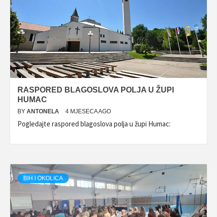
RASPORED BLAGOSLOVA POLJA U ŽUPI
HUMAC
BY
ANTONELA
4 MJESECA AGO
Pogledajte raspored blagoslova polja u župi Humac:
BIH I OKOLICA