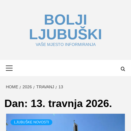
Skip
to
BOLJI
content
LJUBUŠKI
VAŠE MJESTO INFORMIRANJA
Primary
Menu
HOME
2026
TRAVANJ
13
Dan:
13. travnja 2026.
LJUBUŠKE NOVOSTI