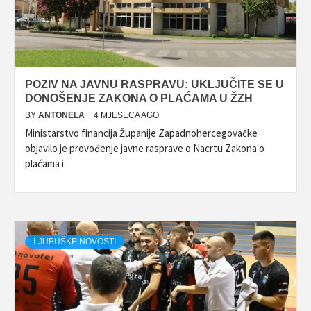
POZIV NA JAVNU RASPRAVU: UKLJUČITE SE U
DONOŠENJE ZAKONA O PLAĆAMA U ŽZH
BY
ANTONELA
4 MJESECA AGO
Ministarstvo financija Županije Zapadnohercegovačke
objavilo je provođenje javne rasprave o Nacrtu Zakona o
plaćama i
LJUBUŠKE NOVOSTI