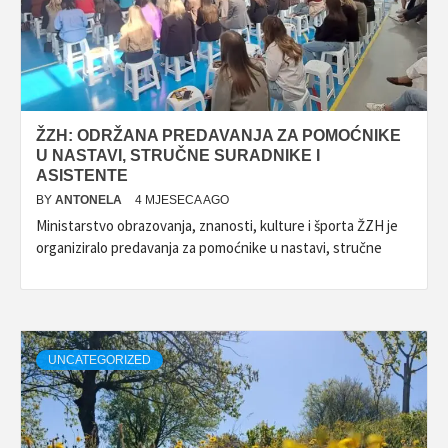
ŽZH: ODRŽANA PREDAVANJA ZA POMOĆNIKE
U NASTAVI, STRUČNE SURADNIKE I
ASISTENTE
BY
ANTONELA
4 MJESECA AGO
Ministarstvo obrazovanja, znanosti, kulture i športa ŽZH je
organiziralo predavanja za pomoćnike u nastavi, stručne
UNCATEGORIZED