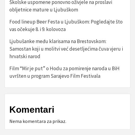
Školske uspomene ponovno oživjele na proslavi
obljetnice mature u Ljubuškom
Food lineup Beer Festa u Ljubuškom: Pogledajte što
vas očekuje 8. i 9. kolovoza
Ljubušanke među klarisama na Brestovskom:
Samostan koji u molitvi već desetljećima čuva vjeru i
hrvatski narod
Film “Mir je put” o Hodu za pomirenje naroda u BiH
uvršten u program Sarajevo Film Festivala
Komentari
Nema komentara za prikaz.