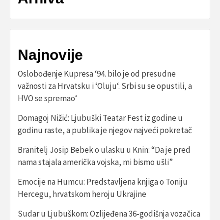
Najnovije
Oslobođenje Kupresa ‘94. bilo je od presudne
važnosti za Hrvatsku i ‘Oluju‘. Srbi su se opustili, a
HVO se spremao‘
Domagoj Nižić: Ljubuški Teatar Fest iz godine u
godinu raste, a publika je njegov najveći pokretač
Branitelj Josip Bebek o ulasku u Knin: “Da je pred
nama stajala američka vojska, mi bismo ušli”
Emocije na Humcu: Predstavljena knjiga o Toniju
Hercegu, hrvatskom heroju Ukrajine
Sudar u Ljubuškom: Ozlijeđena 36-godišnja vozačica