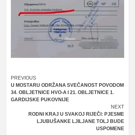
Post
PREVIOUS
U MOSTARU ODRŽANA SVEČANOST POVODOM
navigation
34. OBLJETNICE HVO-A I 21. OBLJETNICE 1.
GARDIJSKE PUKOVNIJE
NEXT
RODNI KRAJ U SVAKOJ RIJEČI: PJESME
LJUBUŠANKE LJILJANE TOLJ BUDE
USPOMENE