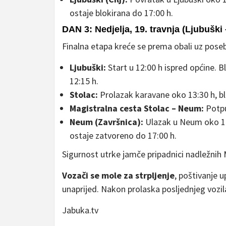
ostaje blokirana do 17:00 h.
DAN 3: Nedjelja, 19. travnja (Ljubuški
Finalna etapa kreće se prema obali uz poseb
Ljubuški:
Start u 12:00 h ispred općine. 
12:15 h.
Stolac:
Prolazak karavane oko 13:30 h, b
Magistralna cesta Stolac – Neum:
Potpu
Neum (Završnica):
Ulazak u Neum oko 14:
ostaje zatvoreno do 17:00 h.
Sigurnost utrke jamče pripadnici nadležnih
Vozači se mole za strpljenje
, poštivanje 
unaprijed. Nakon prolaska posljednjeg vozil
Jabuka.tv