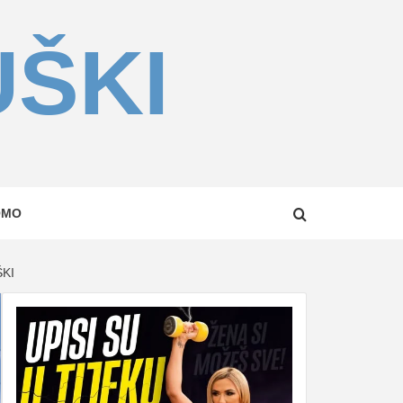
UŠKI
OMO
ŠKI