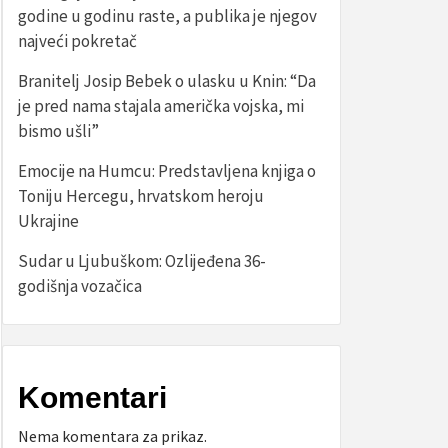
godine u godinu raste, a publika je njegov
najveći pokretač
Branitelj Josip Bebek o ulasku u Knin: “Da
je pred nama stajala američka vojska, mi
bismo ušli”
Emocije na Humcu: Predstavljena knjiga o
Toniju Hercegu, hrvatskom heroju
Ukrajine
Sudar u Ljubuškom: Ozlijeđena 36-
godišnja vozačica
Komentari
Nema komentara za prikaz.