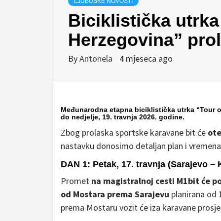
LJUBUŠKE NOVOSTI
Biciklistička utrk
Herzegovina” prola
By
Antonela
4 mjeseca ago
Međunarodna etapna biciklistička utrka “Tour o
do nedjelje, 19. travnja 2026. godine.
Zbog prolaska sportske karavane bit će
ote
nastavku donosimo detaljan plan i vremen
DAN 1: Petak, 17. travnja (Sarajevo – 
Promet
na magistralnoj cesti M1bit će 
od Mostara prema Sarajevu
planirana od 1
prema Mostaru vozit će iza karavane pros