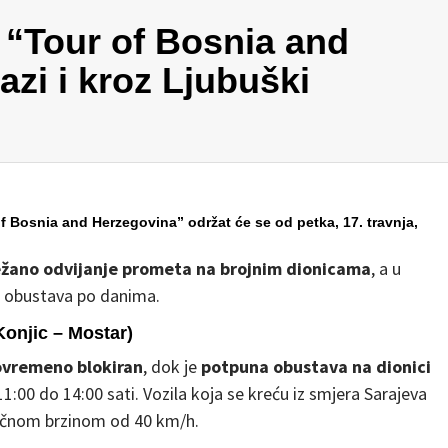
a “Tour of Bosnia and
zi i kroz Ljubuški
f Bosnia and Herzegovina” održat će se od petka, 17. travnja,
žano odvijanje prometa na brojnim dionicama
, a u
a obustava po danima.
Konjic – Mostar)
povremeno blokiran
, dok je
potpuna obustava na dionici
1:00 do 14:00 sati. Vozila koja se kreću iz smjera Sarajeva
ječnom brzinom od 40 km/h.