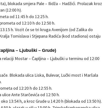
ita), blokada smjera Pale – Ilidža – Hadžići. Prolazak kroz
van (12:00 h).
meta od 11:45 h do 12:25 h.
 prometa od 12:10 h do 12:50 h.
3:15 h. Vozit će se tri kruga Avenijom (od Zalika do
e Kralja Tomislava i Stjepana Radića (kod stadiona) ostaju
Čapljina – Ljubuški – Grude)
elaciji Mostar – Čapljina – Ljubuški u terminu od 12:00
sače. Blokada ulica Liska, Bulevar, Lučki most i Maršala
.
rometa od 12:20 h do 12:55 h.
 ulice Ante Starčevića od 12:50 h.
oko 13:54 h, a kroz Grude u 14:20 h (blokada od 13:50 h).
:50 h, ulazak u cilj u 15:00 h. Zrinskofrankopanska ulica