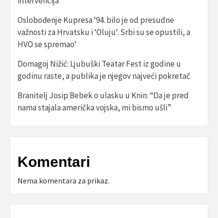
intervencija
Oslobođenje Kupresa ‘94. bilo je od presudne
važnosti za Hrvatsku i ‘Oluju‘. Srbi su se opustili, a
HVO se spremao‘
Domagoj Nižić: Ljubuški Teatar Fest iz godine u
godinu raste, a publika je njegov najveći pokretač
Branitelj Josip Bebek o ulasku u Knin: “Da je pred
nama stajala američka vojska, mi bismo ušli”
Komentari
Nema komentara za prikaz.