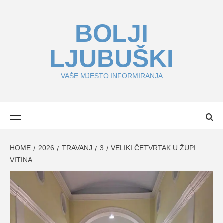
Skip
to
BOLJI
content
LJUBUŠKI
VAŠE MJESTO INFORMIRANJA
Primary
Menu
HOME
2026
TRAVANJ
3
VELIKI ČETVRTAK U ŽUPI
VITINA