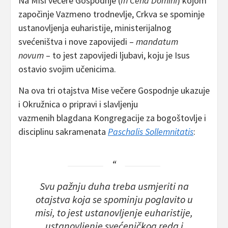
Na Misi večere Gospodnje (
In Cena Domini
) kojom
započinje Vazmeno trodnevlje, Crkva se spominje
ustanovljenja euharistije, ministerijalnog
svećeništva i nove zapovijedi –
mandatum
novum
– to jest zapovijedi ljubavi, koju je Isus
ostavio svojim učenicima.
Na ova tri otajstva Mise večere Gospodnje ukazuje
i Okružnica o pripravi i slavljenju
vazmenih blagdana Kongregacije za bogoštovlje i
disciplinu sakramenata
Paschalis Sollemnitatis
:
Svu pažnju duha treba usmjeriti na
otajstva koja se spominju poglavito u
misi, to jest ustanovljenje euharistije,
ustanovljenje svećeničkog reda i