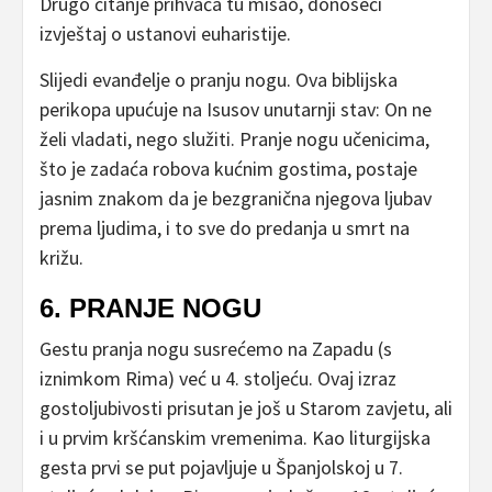
Drugo čitanje prihvaća tu misao, donoseći
izvještaj o ustanovi euharistije.
Slijedi evanđelje o pranju nogu. Ova biblijska
perikopa upućuje na Isusov unutarnji stav: On ne
želi vladati, nego služiti. Pranje nogu učenicima,
što je zadaća robova kućnim gostima, postaje
jasnim znakom da je bezgranična njegova ljubav
prema ljudima, i to sve do predanja u smrt na
križu.
6. PRANJE NOGU
Gestu pranja nogu susrećemo na Zapadu (s
iznimkom Rima) već u 4. stoljeću. Ovaj izraz
gostoljubivosti prisutan je još u Starom zavjetu, ali
i u prvim kršćanskim vremenima. Kao liturgijska
gesta prvi se put pojavljuje u Španjolskoj u 7.