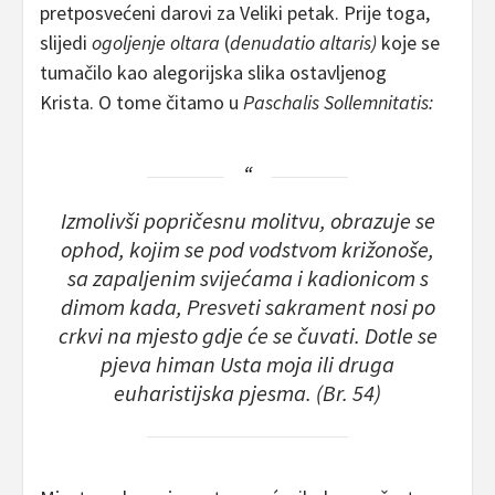
pretposvećeni darovi za Veliki petak. Prije toga,
slijedi
ogoljenje oltara
(
denudatio altaris)
koje se
tumačilo kao alegorijska slika ostavljenog
Krista.
O tome čitamo u
Paschalis Sollemnitatis:
Izmolivši popričesnu molitvu, obrazuje se
ophod, kojim se pod vodstvom križonoše,
sa zapaljenim svijećama i kadionicom s
dimom kada, Presveti sakrament nosi po
crkvi na mjesto gdje će se čuvati. Dotle se
pjeva himan
Usta moja
ili druga
euharistijska pjesma. (Br. 54)