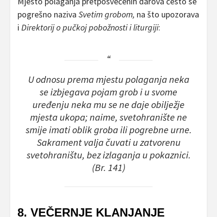
Mjesto polaganja pretposvećenih darova često se
pogrešno naziva
Svetim grobom,
na što upozorava
i
Direktorij o pučkoj pobožnosti i liturgiji
:
U odnosu prema mjestu polaganja neka
se izbjegava pojam
grob
i u svome
uređenju neka mu se ne daje obilježje
mjesta ukopa; naime, svetohranište ne
smije imati oblik groba ili pogrebne urne.
Sakrament valja čuvati u zatvorenu
svetohraništu, bez izlaganja u pokaznici.
(Br. 141)
8. VEČERNJE KLANJANJE