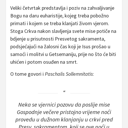
Veliki četvrtak predstavlja i poziv na zahvaljivanje
Bogu na daru euharistije, kojeg treba pobožno
primati i kojem se treba klanjati živom vjerom.
Stoga Crkva nakon slavljenja svete mise potiče na
bdjenje u prisutnosti Presvetog sakramenta,
podsjećajući na žalosni čas koji je Isus prošao u
samoći i molitvi u Getsemaniju, prije no što će biti
uhićen i potom osuđen na smrt.
O tome govori i
Paschalis Sollemnitatis
:
Neka se vjernici pozovu da poslije mise
Gospodnje večere pristojno vrijeme noći
provedu u dužnom klanjanju u crkvi pred
Presv. sakramentom, koji se ove noći u