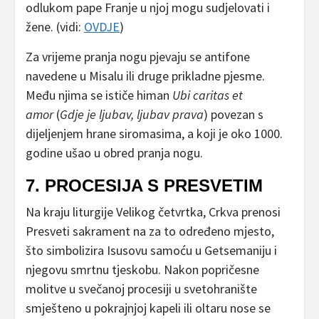
odlukom pape Franje u njoj mogu sudjelovati i
žene. (vidi:
OVDJE
)
Za vrijeme pranja nogu pjevaju se antifone
navedene u Misalu ili druge prikladne pjesme.
Među njima se ističe himan
Ubi caritas et
amor
(
Gdje je ljubav, ljubav prava
) povezan s
dijeljenjem hrane siromasima, a koji je oko 1000.
godine ušao u obred pranja nogu.
7. PROCESIJA S PRESVETIM
Na kraju liturgije Velikog četvrtka, Crkva prenosi
Presveti sakrament na za to određeno mjesto,
što simbolizira Isusovu samoću u Getsemaniju i
njegovu smrtnu tjeskobu. Nakon popričesne
molitve u svečanoj procesiji u svetohranište
smješteno u pokrajnjoj kapeli ili oltaru nose se