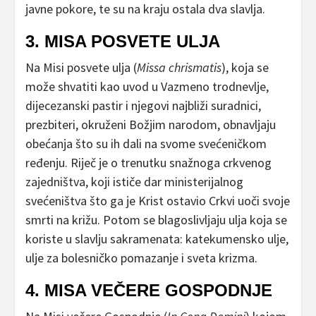
javne pokore, te su na kraju ostala dva slavlja.
3. MISA POSVETE ULJA
Na Misi posvete ulja (
Missa chrismatis
), koja se
može shvatiti kao uvod u Vazmeno trodnevlje,
dijecezanski pastir i njegovi najbliži suradnici,
prezbiteri, okruženi Božjim narodom, obnavljaju
obećanja što su ih dali na svome svećeničkom
ređenju. Riječ je o trenutku snažnoga crkvenog
zajedništva, koji ističe dar ministerijalnog
svećeništva što ga je Krist ostavio Crkvi uoči svoje
smrti na križu. Potom se blagoslivljaju ulja koja se
koriste u slavlju sakramenata: katekumensko ulje,
ulje za bolesničko pomazanje i sveta krizma.
4. MISA VEČERE GOSPODNJE