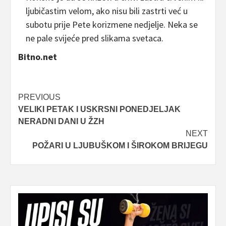
ljubičastim velom, ako nisu bili zastrti već u
subotu prije Pete korizmene nedjelje. Neka se
ne pale svijeće pred slikama svetaca.
Bitno.net
Post
PREVIOUS
VELIKI PETAK I USKRSNI PONEDJELJAK
navigation
NERADNI DANI U ŽZH
NEXT
POŽARI U LJUBUŠKOM I ŠIROKOM BRIJEGU