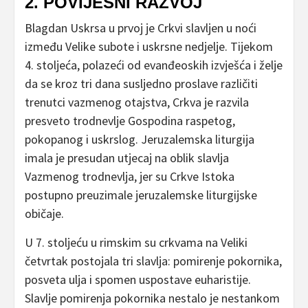
2. POVIJESNI RAZVOJ
Blagdan Uskrsa u prvoj je Crkvi slavljen u noći
između Velike subote i uskrsne nedjelje. Tijekom
4. stoljeća, polazeći od evanđeoskih izvješća i želje
da se kroz tri dana susljedno proslave različiti
trenutci vazmenog otajstva, Crkva je razvila
presveto trodnevlje Gospodina raspetog,
pokopanog i uskrslog. Jeruzalemska liturgija
imala je presudan utjecaj na oblik slavlja
Vazmenog trodnevlja, jer su Crkve Istoka
postupno preuzimale jeruzalemske liturgijske
običaje.
U 7. stoljeću u rimskim su crkvama na Veliki
četvrtak postojala tri slavlja: pomirenje pokornika,
posveta ulja i spomen uspostave euharistije.
Slavlje pomirenja pokornika nestalo je nestankom