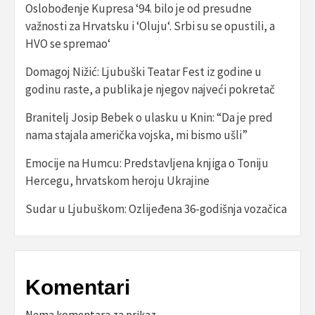
Oslobođenje Kupresa ‘94. bilo je od presudne
važnosti za Hrvatsku i ‘Oluju‘. Srbi su se opustili, a
HVO se spremao‘
Domagoj Nižić: Ljubuški Teatar Fest iz godine u
godinu raste, a publika je njegov najveći pokretač
Branitelj Josip Bebek o ulasku u Knin: “Da je pred
nama stajala američka vojska, mi bismo ušli”
Emocije na Humcu: Predstavljena knjiga o Toniju
Hercegu, hrvatskom heroju Ukrajine
Sudar u Ljubuškom: Ozlijeđena 36-godišnja vozačica
Komentari
Nema komentara za prikaz.