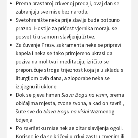
Prema prastaroj crkvenoj predaji, ovaj dan se
zabranjuju sve mise bez naroda.
Svetohranište neka prije slavlja bude potpuno
prazno. Hostije za pričest vjernika moraju se
posvetiti u samom slavljenju žrtve.
Za čuvanje Presv. sakramenta neka se pripravi
kapela i neka se tako primjereno ukrasi da
poziva na molitvu i meditaciju; izričito se
preporučuje stroga trijeznost koja je u skladu s
liturgijom ovih dana, a zloporabe neka se
izbjegnu ili uklone.
Dok se pjeva himan
Slava Bogu na visini
, prema
običajima mjesta, zvone zvona, a kad on završi,
šute sve do
Slava Bogu na visini
Vazmenog
bdjenja.
Po završetku mise nek se oltar slavljenja ogoli.
Korisno je da se križevi u crkvi zastru crvenim ili