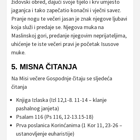
židovski obred, dajući svoje tijelo i krv umjesto
jaganjca i tako zapečatio konačni i vječni savez.
Pranje nogu te večeri jasan je znak njegove ljubavi
koja služi i predaje se. Njegova muka na
Maslinskoj gori, predanje njegovim neprijateljima,
uhićenje te iste večeri pravi je početak Isusove
muke.
5. MISNA ČITANJA
Na Misi večere Gospodnje čitaju se sljedeća
čitanja
Knjiga Izlaska (Izl 12,1-8. 11-14 – klanje
pashalnog janjeta)
Psalam 116 (Ps 116, 12-13.15-18)
Prva poslanica Korinćanima (1 Kor 11, 23-26 –
ustanovljenje euharistije)