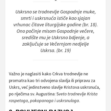
Uskrsno se trodnevlje Gospodnje muke,
smrti i uskrsnuća ističe kao sjajan
vrhunac čitave liturgijske godine
(br. 18).
Ono
počinje misom Gospodnje večere,
središte mu je Uskrsno bdjenje, a
zaključuje se Večernjom nedjelje
Uskrsa.
(br. 19)
Važno je naglasiti kako Crkva trodnevlje ne
promatra kao tri odvojena slavlja ili pripravu za
Uskrs, već jedinstveno slavlje Kristova uskrsnuća,
po riječima sv. Augustina: S
veto trodnevlje Krista
raspetoga, pokopanoga i uskrsnuloga
.