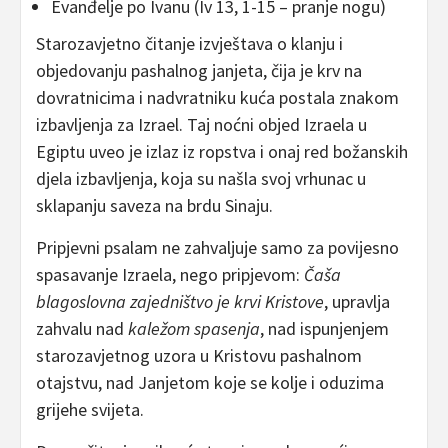
Evanđelje po Ivanu (Iv 13, 1-15 – pranje nogu)
Starozavjetno čitanje izvještava o klanju i
objedovanju pashalnog janjeta, čija je krv na
dovratnicima i nadvratniku kuća postala znakom
izbavljenja za Izrael. Taj noćni objed Izraela u
Egiptu uveo je izlaz iz ropstva i onaj red božanskih
djela izbavljenja, koja su našla svoj vrhunac u
sklapanju saveza na brdu Sinaju.
Pripjevni psalam ne zahvaljuje samo za povijesno
spasavanje Izraela, nego pripjevom:
Čaša
blagoslovna zajedništvo je krvi Kristove
, upravlja
zahvalu nad
kaležom spasenja
, nad ispunjenjem
starozavjetnog uzora u Kristovu pashalnom
otajstvu, nad Janjetom koje se kolje i oduzima
grijehe svijeta.