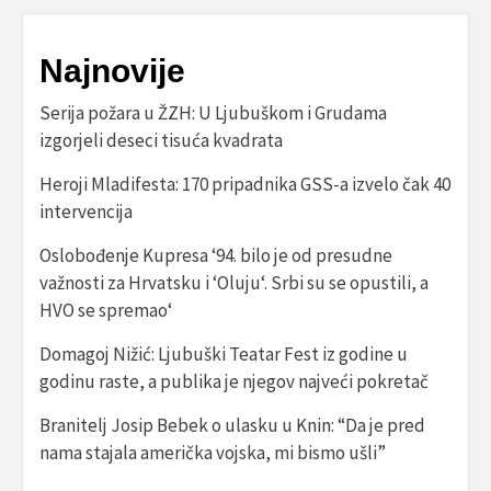
Najnovije
Serija požara u ŽZH: U Ljubuškom i Grudama
izgorjeli deseci tisuća kvadrata
Heroji Mladifesta: 170 pripadnika GSS-a izvelo čak 40
intervencija
Oslobođenje Kupresa ‘94. bilo je od presudne
važnosti za Hrvatsku i ‘Oluju‘. Srbi su se opustili, a
HVO se spremao‘
Domagoj Nižić: Ljubuški Teatar Fest iz godine u
godinu raste, a publika je njegov najveći pokretač
Branitelj Josip Bebek o ulasku u Knin: “Da je pred
nama stajala američka vojska, mi bismo ušli”