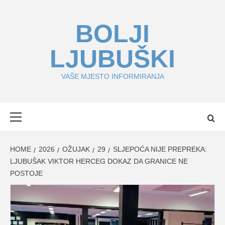
Skip
to
BOLJI
content
LJUBUŠKI
VAŠE MJESTO INFORMIRANJA
Primary
Menu
HOME
2026
OŽUJAK
29
SLJEPOĆA NIJE PREPREKA:
LJUBUŠAK VIKTOR HERCEG DOKAZ DA GRANICE NE
POSTOJE