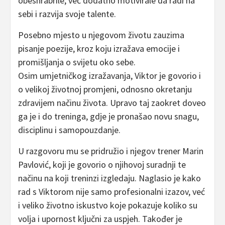
obeshrabrile, već dodatno motivirale da radi na
sebi i razvija svoje talente.
Posebno mjesto u njegovom životu zauzima
pisanje poezije, kroz koju izražava emocije i
promišljanja o svijetu oko sebe.
Osim umjetničkog izražavanja, Viktor je govorio i
o velikoj životnoj promjeni, odnosno okretanju
zdravijem načinu života. Upravo taj zaokret doveo
ga je i do treninga, gdje je pronašao novu snagu,
disciplinu i samopouzdanje.
U razgovoru mu se pridružio i njegov trener Marin
Pavlović, koji je govorio o njihovoj suradnji te
načinu na koji treninzi izgledaju. Naglasio je kako
rad s Viktorom nije samo profesionalni izazov, već
i veliko životno iskustvo koje pokazuje koliko su
volja i upornost ključni za uspjeh. Također je