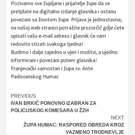
Pozivamo sve župljane i prijatelje župe da se
pretplate na digitalno izdanje glasnika i ostanu
povezani sa životom župe. Prijava je jednostavna;
na našoj web stranici potražite prozorčić gdje ćete
upisati vašu e-mail adresu i glasnik će vam
redovito stizati svakoga tjedna!
Budimo i dalje zajedno u vjeri i molitvi, a ujedno
informirani i povezani putem glasnika!
Franjevački samostan i župa sv. Ante
Padovanskog Humac
Post
PREVIOUS
IVAN BRKIĆ PONOVNO IZABRAN ZA
navigation
POLICIJSKOG KOMESARA U ŽZH
NEXT
ŽUPA HUMAC: RASPORED OBREDA KROZ
VAZMENO TRODNEVLJE