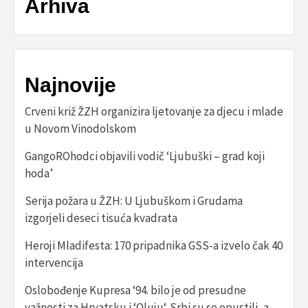
Arhiva
Najnovije
Crveni križ ŽZH organizira ljetovanje za djecu i mlade
u Novom Vinodolskom
GangoROhodci objavili vodič ‘Ljubuški – grad koji
hoda’
Serija požara u ŽZH: U Ljubuškom i Grudama
izgorjeli deseci tisuća kvadrata
Heroji Mladifesta: 170 pripadnika GSS-a izvelo čak 40
intervencija
Oslobođenje Kupresa ‘94. bilo je od presudne
važnosti za Hrvatsku i ‘Oluju‘. Srbi su se opustili, a