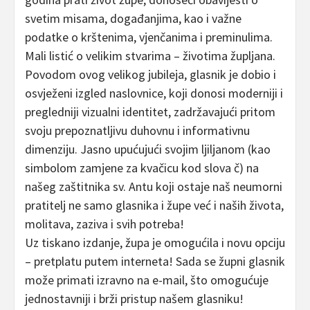
svetim misama, događanjima, kao i važne
podatke o krštenima, vjenčanima i preminulima.
Mali listić o velikim stvarima – životima župljana.
Povodom ovog velikog jubileja, glasnik je dobio i
osvježeni izgled naslovnice, koji donosi moderniji i
pregledniji vizualni identitet, zadržavajući pritom
svoju prepoznatljivu duhovnu i informativnu
dimenziju. Jasno upućujući svojim ljiljanom (kao
simbolom zamjene za kvačicu kod slova č) na
našeg zaštitnika sv. Antu koji ostaje naš neumorni
pratitelj ne samo glasnika i župe već i naših života,
molitava, zaziva i svih potreba!
Uz tiskano izdanje, župa je omogućila i novu opciju
– pretplatu putem interneta! Sada se župni glasnik
može primati izravno na e-mail, što omogućuje
jednostavniji i brži pristup našem glasniku!