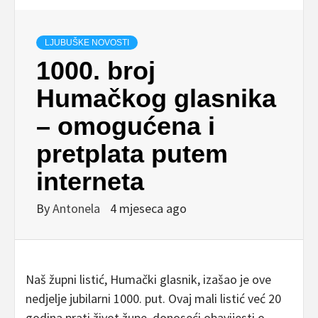
LJUBUŠKE NOVOSTI
1000. broj
Humačkog glasnika
– omogućena i
pretplata putem
interneta
By
Antonela
4 mjeseca ago
Naš župni listić, Humački glasnik, izašao je ove
nedjelje jubilarni 1000. put. Ovaj mali listić već 20
godina prati život župe, donoseći obavijesti o