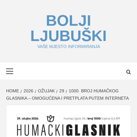
Skip
to
BOLJI
content
LJUBUŠKI
VAŠE MJESTO INFORMIRANJA
Primary
Menu
HOME
2026
OŽUJAK
29
1000. BROJ HUMAČKOG
GLASNIKA – OMOGUĆENA I PRETPLATA PUTEM INTERNETA