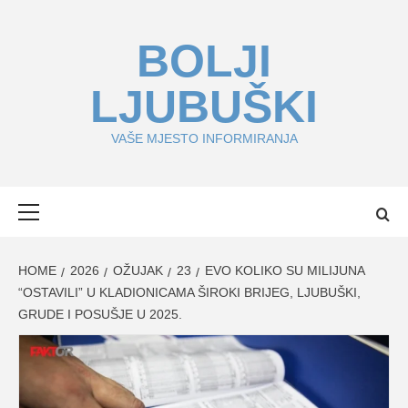
Skip
to
BOLJI
content
LJUBUŠKI
VAŠE MJESTO INFORMIRANJA
Primary
Menu
HOME
2026
OŽUJAK
23
EVO KOLIKO SU MILIJUNA
“OSTAVILI” U KLADIONICAMA ŠIROKI BRIJEG, LJUBUŠKI,
GRUDE I POSUŠJE U 2025.