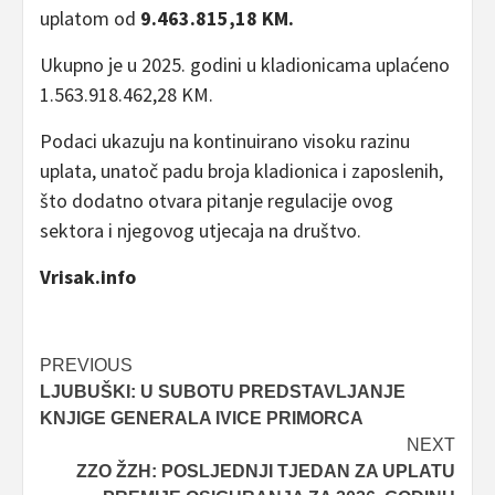
uplatom od
9.463.815,18 KM.
Ukupno je u 2025. godini u kladionicama uplaćeno
1.563.918.462,28 KM.
Podaci ukazuju na kontinuirano visoku razinu
uplata, unatoč padu broja kladionica i zaposlenih,
što dodatno otvara pitanje regulacije ovog
sektora i njegovog utjecaja na društvo.
Vrisak.info
Post
PREVIOUS
LJUBUŠKI: U SUBOTU PREDSTAVLJANJE
navigation
KNJIGE GENERALA IVICE PRIMORCA
NEXT
ZZO ŽZH: POSLJEDNJI TJEDAN ZA UPLATU