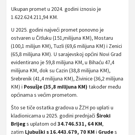
Ukupan promet u 2024. godini iznosio je
1.622.624.211,94 KM.
U 2025. godini najveći promet ponovno je
ostvaren u Čitluku (151,milijuna KM), Mostaru
(100,1 milijun KM), Tuzli (69,6 milijuna KM) i Zenici
(65,8 milijuna KM). U sarajevskoj općini Novi Grad
evidentirano je 59,8 milijuna KM, u Bihaću 47,4
milijuna KM, dok su Cazin (38,8 milijuna KM),
Srebrenik (41,4 milijuna KM), Živinice (36,2 milijuna
KM) i
Posušje (35,8 milijuna KM)
također među
općinama s većim prometom.
Što se tiče ostatka gradova u ŽZH po uplati u
kladionicama u 2025. godini prednjači
Široki
Brijeg
s uplatom od
34.746.531, 64 KM
,
zatim
Ljubuški s 16.443.679, 70 KM
i
Grude
s