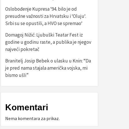
Oslobođenje Kupresa ‘94. bilo je od
presudne važnosti za Hrvatsku i ‘Oluju‘.
Srbi su se opustili, a HVO se spremao‘
Domagoj Nižić: Ljubuški Teatar Fest iz
godine u godinu raste, a publika je njegov
najveći pokretač
Branitelj Josip Bebek o ulasku u Knin: “Da
je pred nama stajala američka vojska, mi
bismo ušli”
Komentari
Nema komentara za prikaz.