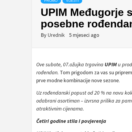
PROMO
VIJESTI
UPIM Međugorje sl
posebne rođenda
By
Urednik
5 mjeseci ago
Ove subote, 07.ožujka trgovina
UPIM
u prod
rođendan.
Tom prigodom za vas su priprem
prve modne kombinacije nove sezone.
Uz rođendanski popust od 20 % na novu kole
odabrani asortiman – izvrsna prilika za pa
atraktivnim cijenama.
Četiri godine stila i povjerenja