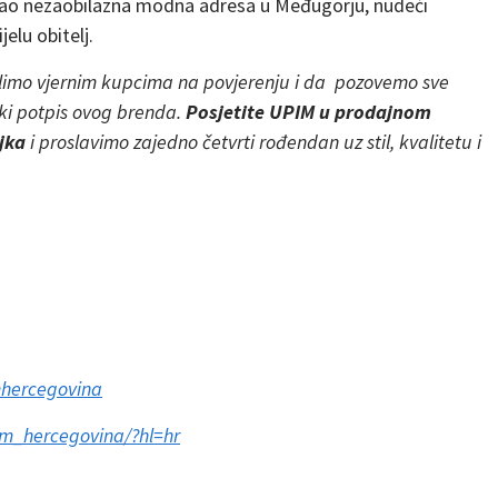
stao nezaobilazna modna adresa u Međugorju, nudeći
elu obitelj.
alimo vjernim kupcima na povjerenju i da pozovemo sve
anski potpis ovog brenda.
Posjetite UPIM u prodajnom
jka
i proslavimo zajedno četvrti rođendan uz stil, kvalitetu i
!
hercegovina
m_hercegovina/?hl=hr