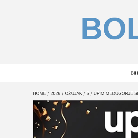
Skip
to
BOL
content
BIH
HOME
2026
OŽUJAK
5
UPIM MEĐUGORJE S