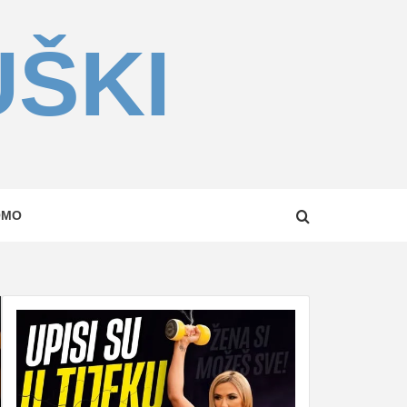
UŠKI
OMO